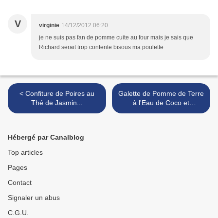
V
virginie
14/12/2012 06:20
je ne suis pas fan de pomme cuite au four mais je sais que
Richard serait trop contente bisous ma poulette
< Confiture de Poires au
Galette de Pomme de Terre
Thé de Jasmin...
à l'Eau de Coco et
Coriandre / Tempura de
Langoustines au Thé
Gingembre-Citron Vert..
Hébergé par Canalblog
(concours Maggi®) >
Top articles
Pages
Contact
Signaler un abus
C.G.U.