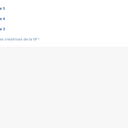
e 5
e 4
e 3
s créatrices de la VF !
e 2
e 1
e Mektoub My Love arrive enfin ! Rencontre avec Shaïn Boumedine et Sal
i : après Toni en famille
elle réalise le bouleversant Dites lui que je l'aime
ais ! Rencontre autour de Vie privée de Rebecca Zlotowski
 de Marguerite, Grave... Rencontre avec Ella Rumpf
 Les Rêveurs, un film intime sur la santé mentale