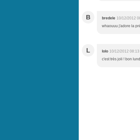
B
bredele
10/12/2012 0
whaouuu j'adore la pré
L
lolo
10/12/2012 08:13
c'est très joli ! bon lun