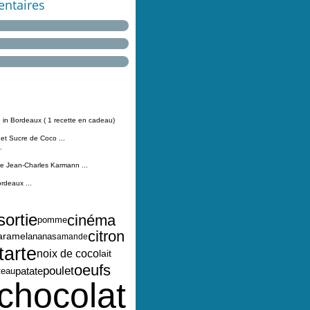
ntaires
 in Bordeaux ( 1 recette en cadeau)
 et Sucre de Coco ...
.
Jean-Charles Karmann ...
ordeaux ...
sortie
cinéma
pomme
citron
aramel
ananas
amande
tarte
noix de coco
lait
oeufs
poulet
patate
teau
chocolat