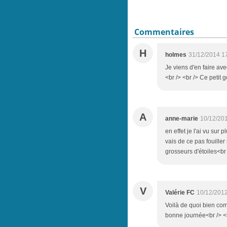
Commentaires
H
holmes
31/12/2014 1
Je viens d'en faire avec
<br /> <br /> Ce petit g
A
anne-marie
10/12/20
en effet je l'ai vu sur 
vais de ce pas fouiller
grosseurs d'étoiles<br
V
Valérie FC
10/12/2012
Voilà de quoi bien co
bonne journée<br /> <b