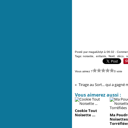
Posté par magaliJolyt à 06:32 -
Comment
Tags:
noisette
,
enfants
,
Noël
,
déco
,
s
Vous aimez ?
0 vote
Vous aimerez aussi :
Cookie Tout
Noisette ...
Ma Poudr
Noisettes
Torréfiées