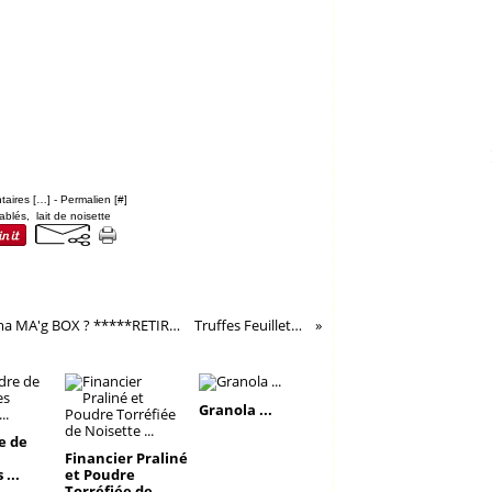
aires [
…
]
- Permalien [
#
]
ablés
,
lait de noisette
Tirage au Sort... qui a gagné ma MA'g BOX ? *****RETIRAGE****
Truffes Feuilletées...
Granola ...
e de
Financier Praliné
 ...
et Poudre
Torréfiée de