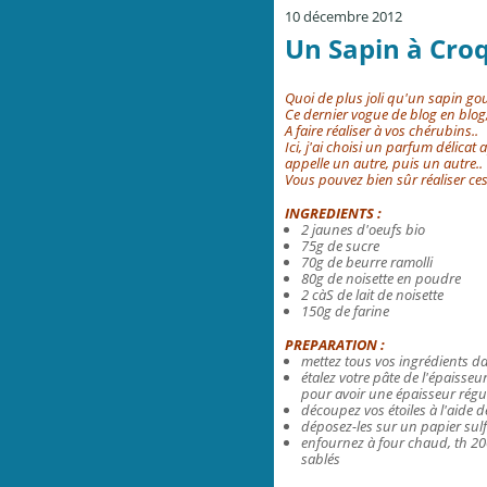
10 décembre 2012
Un Sapin à Croq
Quoi de plus joli qu'un sapin g
Ce dernier vogue de blog en blog
A faire réaliser à vos chérubins..
Ici, j'ai choisi un parfum délicat
appelle un autre, puis un autre..
Vous pouvez bien sûr réaliser ce
INGREDIENTS :
2 jaunes d'oeufs bio
75g de sucre
70g de beurre ramolli
80g de noisette en poudre
2 càS de lait de noisette
150g de farine
PREPARATION :
mettez tous vos ingrédients da
étalez votre pâte de l'épaisseu
pour avoir une épaisseur régu
découpez vos étoiles à l'aide 
déposez-les sur un papier sulf
enfournez à four chaud, th 200
sablés