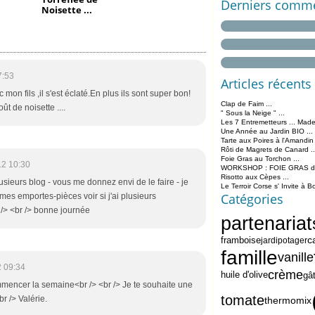
Derniers comme
Noisette ...
7:53
Articles récents
 mon fils ,il s'est éclaté.En plus ils sont super bon!
Clap de Faim ...
oût de noisette ....
" Sous la Neige " ...
Les 7 Entremetteurs ... Made
Une Année au Jardin BIO ...
Tarte aux Poires à l'Amandin
Rôti de Magrets de Canard ..
Foie Gras au Torchon ...
12 10:30
WORKSHOP : FOIE GRAS de 
Risotto aux Cèpes ...
plusieurs blog - vous me donnez envi de le faire - je
Le Terroir Corse s' Invite à B
Catégories
 mes emportes-pièces voir si j'ai plusieurs
 /> <br /> bonne journée
partenariat
c
framboise
jardipotager
famille
vanille
 09:34
crème
huile d'olive
gâ
mmencer la semaine<br /> <br /> Je te souhaite une
tomate
r /> Valérie.
thermomix