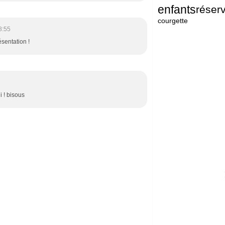
enfants
réser
courgette
8:55
sentation !
di ! bisous