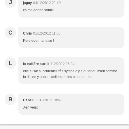
J
jaguy
04/12/2012 21:49
ça me donne faim!!!
C
Chris
01/12/2012 11:56
Pure gourmandise !
L
la cuillère aux
01/12/2012 06:34
elle a l'air succulente! très sympa d'y ajouter du miel! comme
tu dis on y oublie facilement les calories...lol
B
Babali
30/11/2012 18:47
J'en veux !!