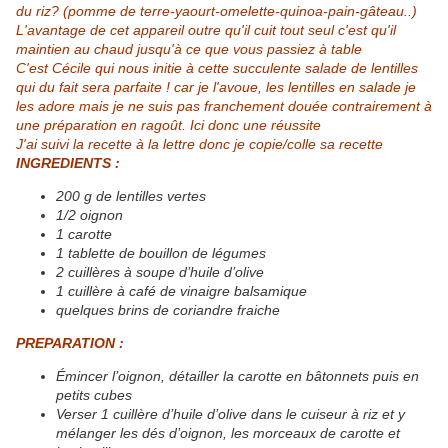
du riz? (pomme de terre-yaourt-omelette-quinoa-pain-gâteau..)
L'avantage de cet appareil outre qu'il cuit tout seul c'est qu'il
maintien au chaud jusqu'à ce que vous passiez à table
C'est
Cécile
qui nous initie à cette succulente salade de lentilles
qui du fait sera parfaite ! car je l'avoue, les lentilles en salade je
les adore mais je ne suis pas franchement douée contrairement à
une préparation en ragoût. Ici donc une réussite
J'ai suivi la recette à la lettre donc je copie/colle sa recette
INGREDIENTS :
200 g de lentilles vertes
1/2 oignon
1 carotte
1 tablette de bouillon de légumes
2 cuillères à soupe d’huile d’olive
1 cuillère à café de vinaigre balsamique
quelques brins de coriandre fraiche
PREPARATION :
Émincer l’
oignon
, détailler la
carotte
en bâtonnets puis en
petits cubes
Verser 1 cuillère d’
huile d’olive
dans le cuiseur à riz et y
mélanger les dés d’oignon, les morceaux de carotte et