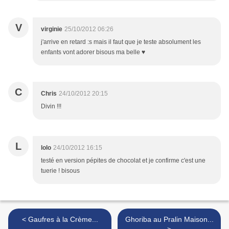
V
virginie
25/10/2012 06:26
j'arrive en retard :s mais il faut que je teste absolument les
enfants vont adorer bisous ma belle ♥
C
Chris
24/10/2012 20:15
Divin !!!
L
lolo
24/10/2012 16:15
testé en version pépites de chocolat et je confirme c'est une
tuerie ! bisous
< Gaufres à la Crème...
Ghoriba au Pralin Maison...