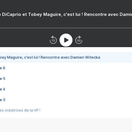
 DiCaprio et Tobey Maguire, c'est lui ! Rencontre avec Dam
bey Maguire, c'est lui ! Rencontre avec Damien Witecka
e 6
e 5
e 4
e 3
s créatrices de la VF !
e 2
e 1