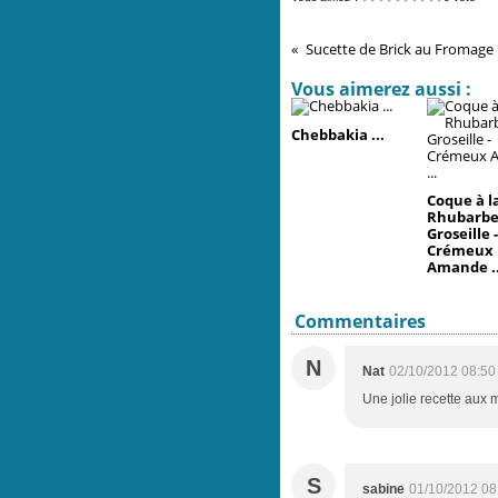
Sucette de Brick au Fromage F
Vous aimerez aussi :
Chebbakia ...
Coque à l
Rhubarbe
Groseille 
Crémeux
Amande ..
Commentaires
N
Nat
02/10/2012 08:50
Une jolie recette aux 
S
sabine
01/10/2012 08