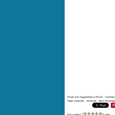
Posté par magaliJolyt à 06:42 -
Comment
Tags:
amande
,
semoule
,
fleur d'orange
Vous aimez ?
0 vote