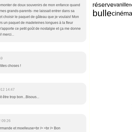
réserve
vanille
n
remonter de doux souvenirs de mon enfance quand
bulle
mes grands-parents- me laissait entrer dans sa
ciném
et choisir le paquet de gâteau que je voulais! Mon
vers un paquet de madeleines longues à la fleur
 m'apporte ce petit goût de nostalgie et ça me donne
! merci...
59
tites choses !
012 14:47
tre trop bon...Bisous...
 09:26
rmande et moelleuse<br /> <br /> Bon