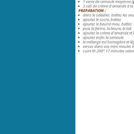
1 verre de semoule moyenne (
3 càS de crème d'amande à la 
PREPARATION :
dans le saladier, battez les oe
ajoutez le sucre, battez
ajoutez le beurre mou, battez
puis la farine, la levure, le lait
ajoutez la crème d'amande et 
ajoutez enfin la semoule
le mélange est homogène et lé
versez dans vos mini moules in
cuire th 200° 17 minutes selon