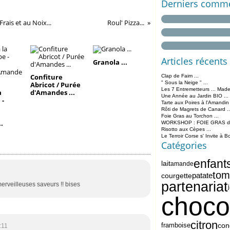
Derniers comme
rais et au Noix...
Roul' Pizza...
Articles récents
Granola ...
Confiture
Clap de Faim ...
" Sous la Neige " ...
Abricot / Purée
Les 7 Entremetteurs ... Made
a
d'Amandes ...
Une Année au Jardin BIO ...
 -
Tarte aux Poires à l'Amandin
-
Rôti de Magrets de Canard ..
Foie Gras au Torchon ...
.
WORKSHOP : FOIE GRAS de 
Risotto aux Cèpes ...
Le Terroir Corse s' Invite à B
Catégories
enfant
lait
amande
tom
patate
courgette
partenariat
merveilleuses saveurs !! bises
choco
citron
framboise
con
:11