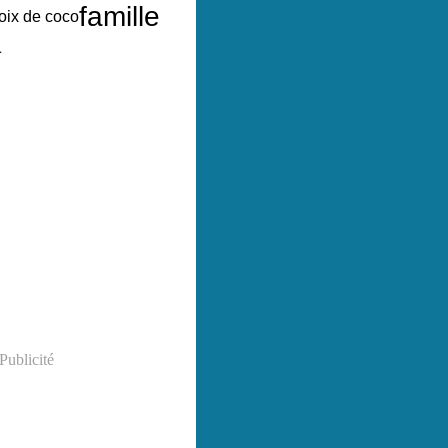
famille
oix de coco
a
Publicité