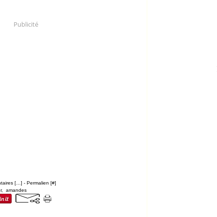
Publicité
aires [
…
]
- Permalien [
#
]
r
,
amandes