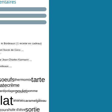
ntaires
 in Bordeaux ( 1 recette en cadeau)
 et Sucre de Coco ...
.
Jean-Charles Karmann ...
ordeaux ...
tarte
s
oeufs
thermomix
ate
crème
poulet
pomme
jardipotager
lat
caramel
ananas
gâteau
sortie
cours
huile d'olive