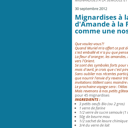
MIGNARDISES À LA SEMOULE ET
30 septembre 2012
Mignardises à l
d'Amande à la F
comme une nost
Que voulez-vous?!
Quand Muriel m'a offert ce pot 
s'est emballé et n'a pu que pense
La fleur d'oranger, les amandes,
vers l'Orient.
Se sont des symboles forts pour 
mois d'avril, je crois que c'est pire
Sans oublier nos récentes partic
que nourrir l'envie d'y revenir t
invitations titillent sans moindre
Le p
rochaine voyage sera : l'Atlas
Mais revenons à nos petits gâtea
pour 45 mignardises
INGREDIENTS :
3 petits oeufs Bio (ou 2 gros)
1 verre de farine
1/2 verre de sucre semoule (1 
50g de beurre mou
1/2 sachet de levure chimique
3/4 du verre de lait