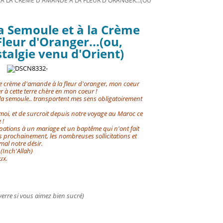
 À LA CRÈME D'AMANDE À LA FLEUR D'ORANGER...(OU, COMME UNE NOSTALGIE
a Semoule et à la Crème
leur d'Oranger...(ou,
algie venu d'Orient)
de crème d'amande à la fleur d'oranger, mon coeur
r à cette terre chère en mon coeur !
 la semoule.. transportent mes sens obligatoirement
moi, et de surcroit depuis notre voyage au Maroc ce
 !
ipations à un mariage et un baptême qui n'ont fait
rès prochainement, les nombreuses sollicitations et
 mal notre désir.
 (Inch'Allah)
ux.
verre si vous aimez bien sucré)