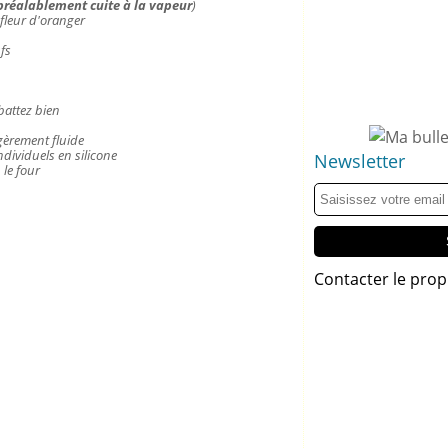
préalablement cuite à la vapeur
)
fleur d'oranger
ufs
battez bien
gèrement fluide
dividuels en silicone
Newsletter
 le four
Contacter le prop