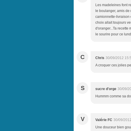
Les madeleines font 
le boulanger, amis de 
camionnette-livraison 
choix allait toujours 
d'oranger...Ta recette
le sourire pour ce lundi
C
Chris
30/09/2012 15:
A croquer ces jolies pe
S
sucre d'orge
30/09/2
Hummm comme sa doit ê
V
Valérie FC
30/09/2012
Une douceur bien gou