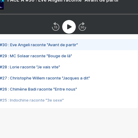
#30 : Eve Angeli raconte "Avant de partir"
#29 : MC Solaar raconte "Bouge de là"
28 : Lorie raconte "Je vais vite"
#27 : Christophe Willem raconte "Jacques a dit"
#26 : Chimène Badi raconte "Entre nous"
#25 : Indochine raconte "3e sexe"
#24 : Zaho raconte "C'est chelou"
#23 : Patrick Bruel raconte "Au café des délices"
#22 : Kyo raconte "Le chemin"