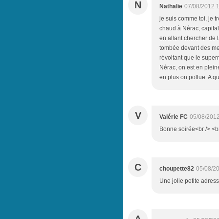
N
Nathalie
07/08/2012 
je suis comme toi, je 
chaud à Nérac, capital 
en allant chercher de 
tombée devant des melo
révoltant que le supe
Nérac, on est en pleine
en plus on pollue. A q
V
Valérie FC
05/08/2012
Bonne soirée<br /> <br 
C
choupette82
05/08/2
Une jolie petite adres