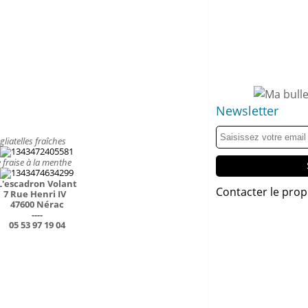
Newsletter
liatelles fraîches
 fraise à la menthe
L'escadron Volant
Contacter le prop
7 Rue Henri IV
47600 Nérac
----
05 53 97 19 04