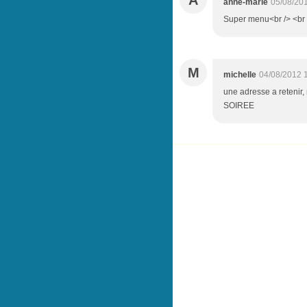
A
anne-marie
05/08/20
Super menu<br /> <br
M
michelle
04/08/2012 
une adresse a retenir
SOIREE