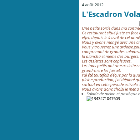
4 août 2012
L'Escadron Vola
Une petite sortie dans ma contré
Ce restaurant situé juste en fac
effet, d
epuis le 4 avril de cet ann
N
ous y avons mangé avec une am
Vous y trouverez une ardoise gou
comprenant de grandes salades, d
la plancha et même des burgers.
Les assiettes sont copieuses..
Les tous petits ont une assiette 
grand-mère les faisait.
J'ai été toutefois déçue par la q
pleine production, j'ai déploré q
surtout en cette période estivale,
Nous avons donc choisi le menu 
Salade de melon et pastèque 