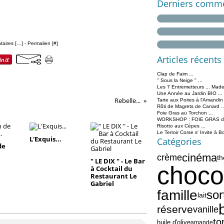
Derniers comme
aires [
…
]
- Permalien [
#
]
Articles récents
Clap de Faim ...
" Sous la Neige " ...
Les 7 Entremetteurs ... Made
Une Année au Jardin BIO ...
Rebelle...
Tarte aux Poires à l'Amandin
Rôti de Magrets de Canard ..
Foie Gras au Torchon ...
WORKSHOP : FOIE GRAS de 
Risotto aux Cèpes ...
Le Terroir Corse s' Invite à B
L'Exquis...
Catégories
de
cinéma
crème
t
" LE DIX " - Le Bar
choco
à Cocktail du
Restaurant Le
Gabriel
famille
sor
lait
réserve
vanille
to
huile d'olive
amande