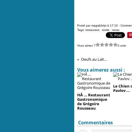
Posté par magaliJolyt à 17:10 -
Comment
Tags:
restaurant
,
sortie
,
nerac
Vous aimez ?
0 vote
Oeufs au Lait...
Vous aimerez aussi :
Le Chien 
Pavlov ...
HÂ ... Restaurant
Gastronomique
de Grégoire
Rousseau
Commentaires