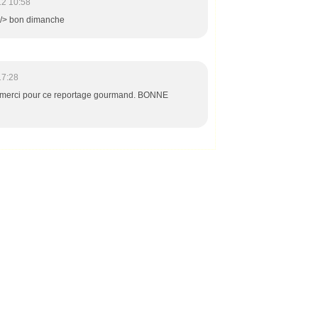
12 10:58
 /> bon dimanche
17:28
, merci pour ce reportage gourmand. BONNE