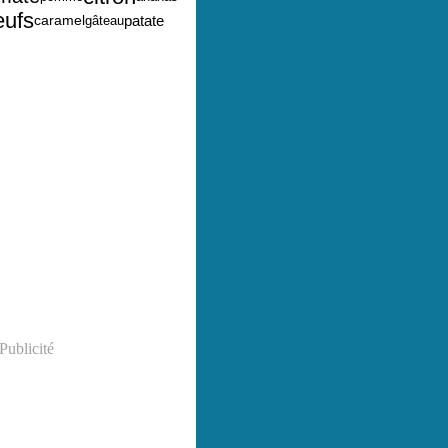
eufs
caramel
patate
gâteau
Publicité