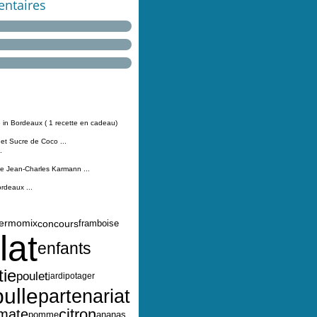
ntaires
 in Bordeaux ( 1 recette en cadeau)
 et Sucre de Coco ...
.
Jean-Charles Karmann ...
ordeaux ...
hermomix
concours
framboise
lat
enfants
tie
poulet
jardipotager
bulle
partenariat
citron
mate
pomme
ananas