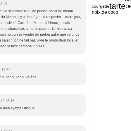
tarte
13:19
o
courgette
trouve scandaleux qu'on puisse servir du melon
noix de coco
du Melon, il y a des règles à respecter. L'autre jour,
la lessive à Carrefour Market à Nérac, je suis
ns charentais à moitié pourris, j'ai trouvé ça
rmarché puisse vendre du melon autre que celui de
 saison, on ne fait pas vivre le producteur local et
uand la taxe carbone ? bises
 17:59
/> <br /> <br /> Valérie
012 15:46
se bien sympa ! bisous