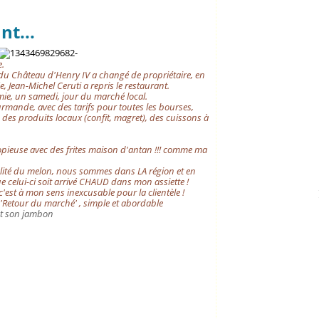
nt...
e.
e du Château d'Henry IV a changé de propriétaire, en
ée, Jean-Michel Ceruti a repris le restaurant.
ie, un samedi, jour du marché local.
rmande, avec des tarifs pour toutes les bourses,
es produits locaux (confit, magret), des cuissons à
copieuse avec des frites maison d'antan !!! comme ma
ualité du melon, nous sommes dans LA région et en
ue celui-ci soit arrivé CHAUD dans mon assiette !
 c'est à mon sens inexcusable pour la clientèle !
'Retour du marché' ,
simple et abordable
et son jambon