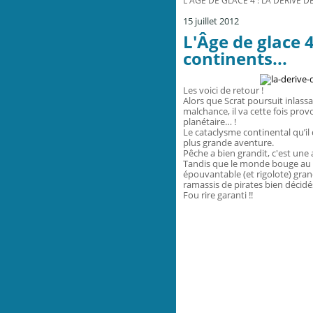
L'ÂGE DE GLACE 4 : LA DÉRIVE D
15 juillet 2012
L'Âge de glace 4
continents...
Les voici de retour !
Alors que Scrat poursuit inlas
malchance, il va cette fois pr
planétaire… !
Le cataclysme continental qu’il
plus grande aventure.
Pêche a bien grandit, c'est une 
Tandis que le monde bouge au 
épouvantable (et rigolote) gran
ramassis de pirates bien décidé
Fou rire garanti !!