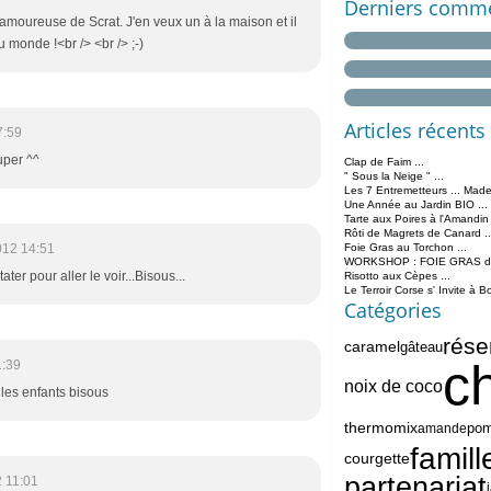
Derniers comme
moureuse de Scrat. J'en veux un à la maison et il
 monde !<br /> <br /> ;-)
Articles récents
7:59
uper ^^
Clap de Faim ...
" Sous la Neige " ...
Les 7 Entremetteurs ... Made
Une Année au Jardin BIO ...
Tarte aux Poires à l'Amandin
Rôti de Magrets de Canard ..
012 14:51
Foie Gras au Torchon ...
WORKSHOP : FOIE GRAS de 
ater pour aller le voir...Bisous...
Risotto aux Cèpes ...
Le Terroir Corse s' Invite à B
Catégories
rése
caramel
gâteau
c
1:39
noix de coco
 les enfants bisous
thermomix
po
amande
famill
courgette
partenariat
 11:01