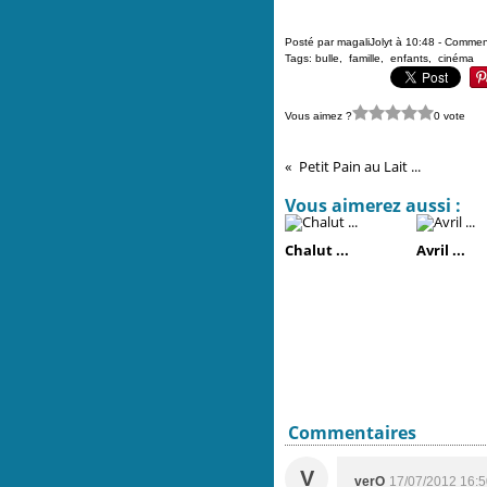
Posté par magaliJolyt à 10:48 -
Comment
Tags:
bulle
,
famille
,
enfants
,
cinéma
Vous aimez ?
0 vote
Petit Pain au Lait ...
Vous aimerez aussi :
Chalut ...
Avril ...
Commentaires
V
verO
17/07/2012 16:5