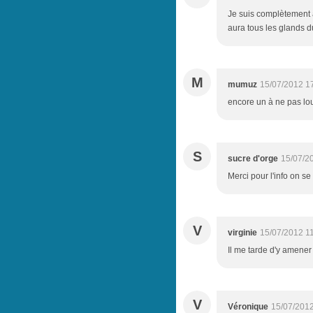
Je suis complètement a
aura tous les glands du
M
mumuz
15/07/2012 1
encore un à ne pas lo
S
sucre d'orge
15/07/2
Merci pour l'info on se t
V
virginie
15/07/2012 1
Il me tarde d'y amener
V
Véronique
15/07/2012