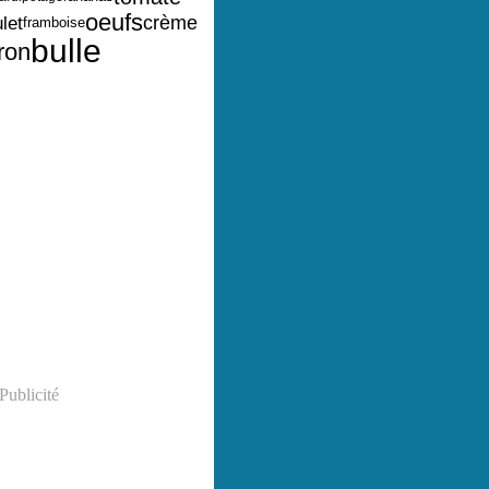
oeufs
crème
let
framboise
bulle
tron
Publicité