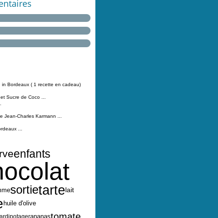
ntaires
 in Bordeaux ( 1 recette en cadeau)
 et Sucre de Coco ...
.
Jean-Charles Karmann ...
ordeaux ...
enfants
rve
hocolat
tarte
sortie
lait
mme
e
huile d'olive
tomate
ananas
jardipotager