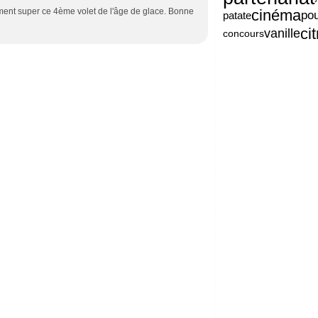
cinéma
raiment super ce 4ème volet de l'âge de glace. Bonne
pou
patate
ci
vanille
concours