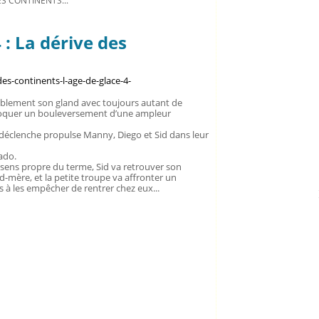
ES CONTINENTS...
 : La dérive des
sablement son gland avec toujours autant de
ovoquer un bouleversement d’une ampleur
 déclenche propulse Manny, Diego et Sid dans leur
ado.
sens propre du terme, Sid va retrouver son
d-mère, et la petite troupe va affronter un
s à les empêcher de rentrer chez eux...