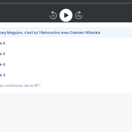
bey Maguire, c'est lui ! Rencontre avec Damien Witecka
e 6
e 5
e 4
e 3
s créatrices de la VF !
e 2
e 1
e Mektoub My Love arrive enfin ! Rencontre avec Shaïn Boumedine et Sal
i : après Toni en famille