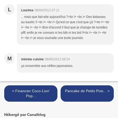
L
Lourima
08/06/2012 07:11
... mais que fait-elle aujourd'hui ?<br /> <br /> Des bidasses
au basilic !! <br /> <br /> Qu'est ce que c'est que çà ?<br /> <br
/> <br /> <br /> Bon d'accord il faut que je change de lunettes
pfff, enfin je ne connais ni les bib ni les bid !!<br /> <br /> <br
/> <br /> je vous souhaite une bulle journée.
M
mimine cuisine
08/06/2012 06:54
ça ressemble aux nèfles japonaises.
< Financier Coco-Lion'
Pancake de Petits Pois... >
Pop...
Hébergé par Canalblog