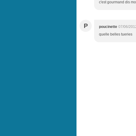
c'est gourmand dis moi
P
poucinette
07/06/201
quelle belles tueries