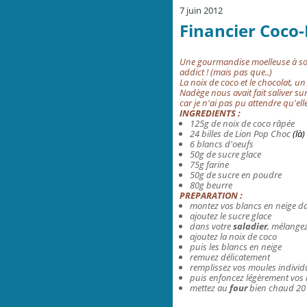
7 juin 2012
Financier Coco-L
Une gourmandise moelleuse à sou
addict ! (mais pas que..)
La noix de coco et le chocolat, u
Nadège nous avait fait saliver su
car je n'ai pas pu attendre qu'ell
INGREDIENTS :
125g de noix de coco râpée
24 billes de Lion Pop Choc
(là)
6 blancs d'oeufs
50g de sucre glace
75g farine
50g de sucre en poudre
80g beurre
PREPARATION :
montez vos blancs en neige d
ajoutez le sucre glace
dans votre
saladier
,
mélangez 
ajoutez la noix de coco
puis les blancs en neige
remuez délicatement
remplissez vos moules individue
puis enfoncez légèrement vos bi
mettez au
four
bien chaud 20