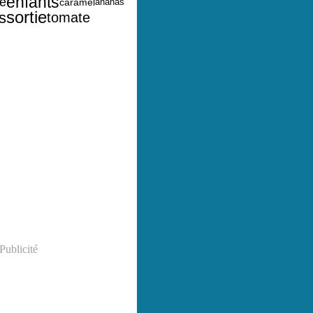
enfants
le
caramel
ananas
sortie
s
tomate
Publicité