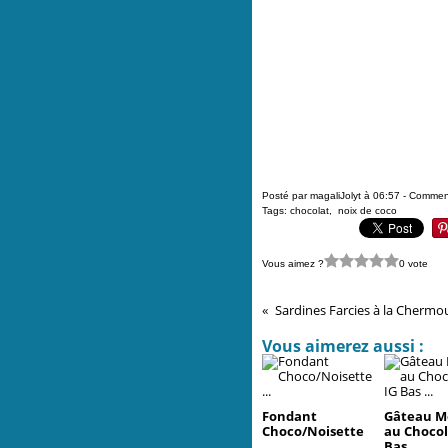
Posté par magaliJolyt à 06:57 -
Comment
Tags:
chocolat
,
noix de coco
Vous aimez ?
0 vote
Sardines Farcies à la Chermoul
Vous aimerez aussi :
Fondant
Gâteau M
Choco/Noisette
au Chocol
...
Bas ...