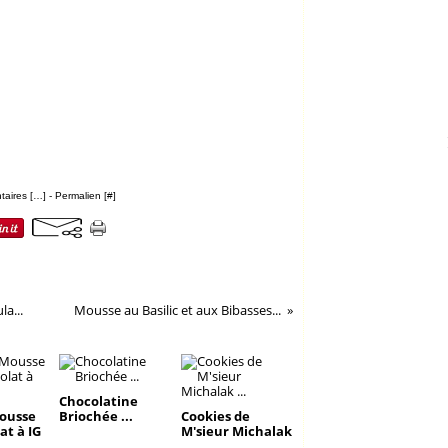
aires [
…
]
- Permalien [
#
]
a...
Mousse au Basilic et aux Bibasses...
Chocolatine
ousse
Briochée ...
Cookies de
at à IG
M'sieur Michalak
...