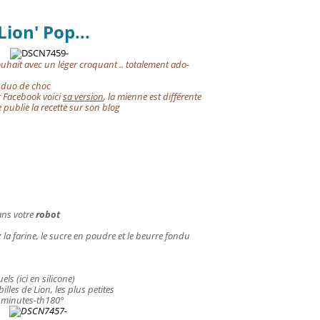
ion' Pop...
hait avec un léger croquant .. totalement ado-
n duo de choc
r Facebook voici
sa version
, la mienne est différente
e publie la recette sur son blog
ans votre
robot
la farine, le sucre en poudre et le beurre fondu
ls (ici en silicone)
lles de Lion, les plus petites
 minutes-th180°