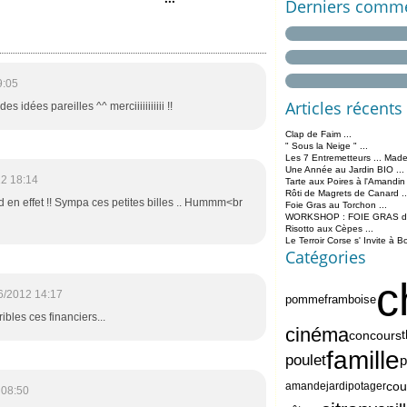
Derniers comme
9:05
Articles récents
s idées pareilles ^^ merciiiiiiiiiii !!
Clap de Faim ...
" Sous la Neige " ...
Les 7 Entremetteurs ... Made
Une Année au Jardin BIO ...
2 18:14
Tarte aux Poires à l'Amandin
Rôti de Magrets de Canard ..
 en effet !! Sympa ces petites billes .. Hummm<br
Foie Gras au Torchon ...
WORKSHOP : FOIE GRAS de 
Risotto aux Cèpes ...
Le Terroir Corse s' Invite à B
Catégories
c
6/2012 14:17
pomme
framboise
rribles ces financiers...
cinéma
concours
famille
poulet
p
cou
amande
jardipotager
 08:50