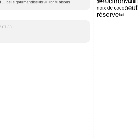
citron
vanil
gâteau
 .... belle gourmandise<br /> <br /> bisous
oeuf
noix de coco
réserve
lait
2 07:38