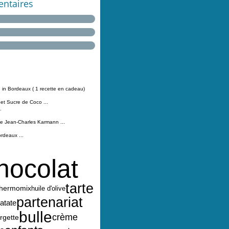
ntaires
 in Bordeaux ( 1 recette en cadeau)
 et Sucre de Coco ...
.
Jean-Charles Karmann ...
ordeaux ...
hocolat
tarte
thermomix
huile d'olive
partenariat
atate
bulle
crème
rgette