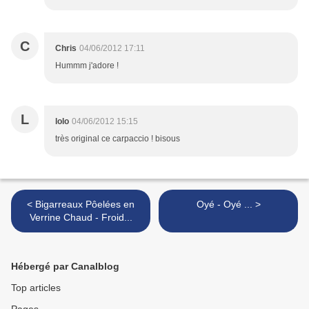
C
Chris
04/06/2012 17:11
Hummm j'adore !
L
lolo
04/06/2012 15:15
très original ce carpaccio ! bisous
< Bigarreaux Pôelées en
Oyé - Oyé ... >
Verrine Chaud - Froid...
Hébergé par Canalblog
Top articles