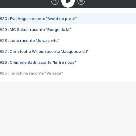
#30 : Eve Angeli raconte "Avant de partir"
#29 : MC Solaar raconte "Bouge de là"
28 : Lorie raconte "Je vais vite"
#27 : Christophe Willem raconte "Jacques a dit"
#26 : Chimène Badi raconte "Entre nous"
#25 : Indochine raconte "3e sexe"
#24 : Zaho raconte "C'est chelou"
#23 : Patrick Bruel raconte "Au café des délices"
#22 : Kyo raconte "Le chemin"
#21 : Nolwenn Leroy raconte "Cassé"
#20 : Patrick Hernandez raconte "Born to be alive"