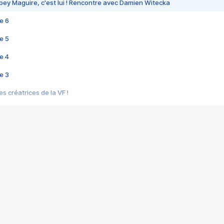
bey Maguire, c'est lui ! Rencontre avec Damien Witecka
e 6
e 5
e 4
e 3
s créatrices de la VF !
e 2
e 1
e Mektoub My Love arrive enfin ! Rencontre avec Shaïn Boumedine et Sal
i : après Toni en famille
elle réalise le bouleversant Dites lui que je l'aime
ais ! Rencontre autour de Vie privée de Rebecca Zlotowski
 de Marguerite, Grave... Rencontre avec Ella Rumpf