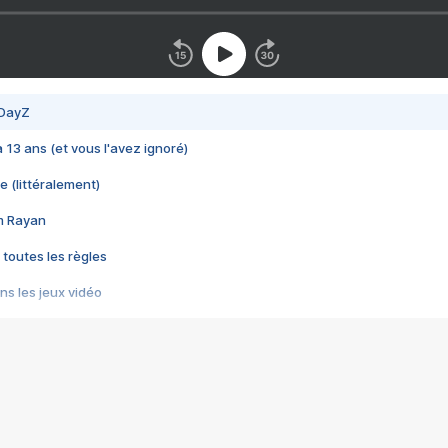
 DayZ
 a 13 ans (et vous l'avez ignoré)
e (littéralement)
im Rayan
 toutes les règles
s les jeux vidéo
us choquant de Rockstar ? - Le scandale BULLY
e plus moche de Steam
du RÊVE tourne au CAUCHEMAR
pendant 8 heures