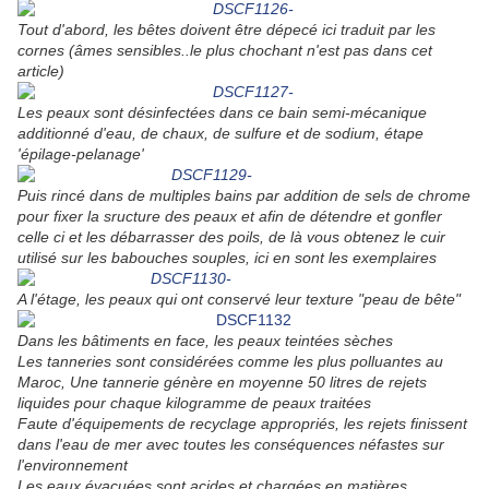
Tout d'abord, les bêtes doivent être dépecé ici traduit par les
cornes (âmes sensibles..le plus chochant n'est pas dans cet
article)
Les peaux sont désinfectées dans ce bain semi-mécanique
additionné d'eau, de chaux, de sulfure et de sodium, étape
'épilage-pelanage'
Puis rincé dans de multiples bains
par addition de sels de chrome
pour fixer la sructure des peaux et
afin de détendre et gonfler
celle ci et les débarrasser des poils, de là vous obtenez le cuir
utilisé sur les babouches souples, ici en sont les exemplaires
A l'étage, les peaux qui ont conservé leur texture "peau de bête"
Dans les bâtiments en face, les peaux teintées sèches
Les tanneries sont
considérées comme les plus polluantes au
Maroc,
Une tannerie génère en moyenne 50 litres de rejets
liquides pour chaque kilogramme de peaux traitées
Faute d'équipements de recyclage appropriés, les rejets finissent
dans l'eau de mer avec toutes les conséquences néfastes sur
l'environnement
Les eaux évacuées sont acides et chargées en matières