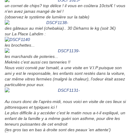
un cornet de chips? top délice ! il vous en coûtera 10cts/€ ! vous
n'en avez jamas mangé de tel !
(observez le système de lumière sur la table)
des gâteaux au miel (chebakia).. 30 Dirhams le kg (soit 3€)
sur
La Place Lahdim :
les brochettes...
les marchands de poteries...
Meknès c'est aussi ces tanneries !!
Nous voici convié par Ismaël, a une visite en V.I.P puisque son
ami y est le responsable, les enfants sont restés dans la voiture,
car même vitres fermées (malgré la chaleur), l'odeur était assez
particulière pour eux.
Au cours donc de l'après-midi, nous voici en visite de ces lieux si
pittoresques et typiques ici !
Le plus difficile à y accéder c'est le matin nous a-t-il expliqué, un
enfant de la famille y a même guéri son asthme, pour dire les
teneurs puissantes de cet endroit
(les gros tas en bas à droite sont des peaux 'en attente')