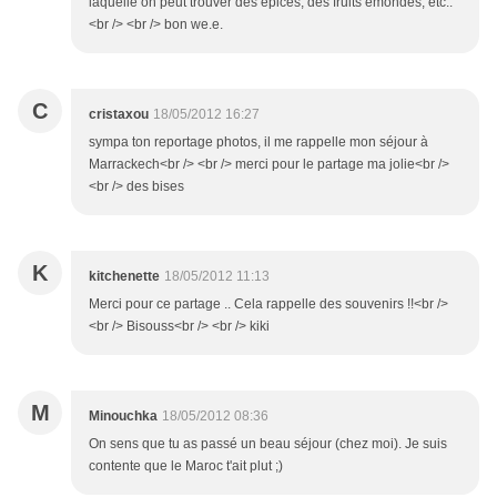
laquelle on peut trouver des épices, des fruits émondés, etc..
<br /> <br /> bon we.e.
C
cristaxou
18/05/2012 16:27
sympa ton reportage photos, il me rappelle mon séjour à
Marrackech<br /> <br /> merci pour le partage ma jolie<br />
<br /> des bises
K
kitchenette
18/05/2012 11:13
Merci pour ce partage .. Cela rappelle des souvenirs !!<br />
<br /> Bisouss<br /> <br /> kiki
M
Minouchka
18/05/2012 08:36
On sens que tu as passé un beau séjour (chez moi). Je suis
contente que le Maroc t'ait plut ;)