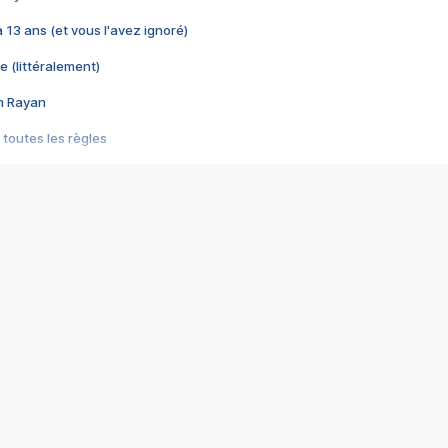
 a 13 ans (et vous l'avez ignoré)
e (littéralement)
im Rayan
 toutes les règles
s les jeux vidéo
us choquant de Rockstar ? - Le scandale BULLY
e plus moche de Steam
du RÊVE tourne au CAUCHEMAR
pendant 8 heures
it… à tort
umiliés par un jeu vidéo
ire - Final Fantasy 8