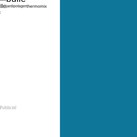
lle
thermomix
jardipotager
t
Publicité