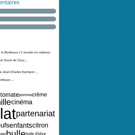
ntaires
 in Bordeaux ( 1 recette en cadeau)
 et Sucre de Coco ...
.
Jean-Charles Karmann ...
ordeaux ...
tomate
crème
o
pomme
ille
cinéma
lat
partenariat
ufs
enfants
citron
bulle
ate
huile d'olive