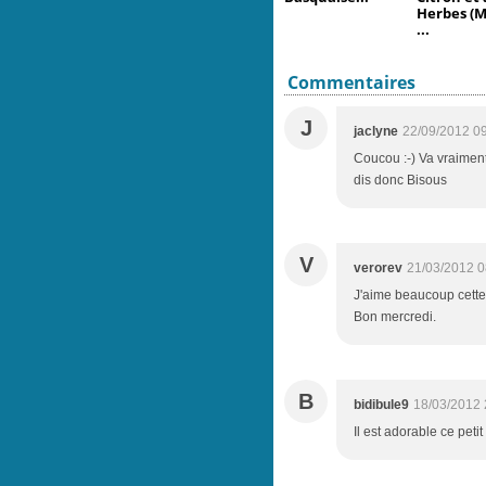
Herbes (M
...
Commentaires
J
jaclyne
22/09/2012 0
Coucou :-) Va vraiment f
dis donc Bisous
V
verorev
21/03/2012 0
J'aime beaucoup cette 
Bon mercredi.
B
bidibule9
18/03/2012 
Il est adorable ce petit n