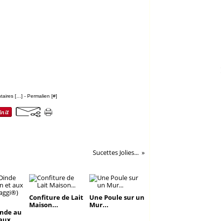
aires [
…
]
- Permalien [
#
]
Sucettes Jolies...
Confiture de Lait
Une Poule sur un
Maison...
Mur...
inde au
 aux