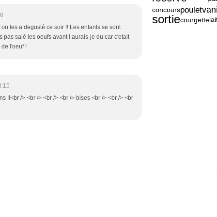
vani
poulet
concours
06
sortie
lai
courgette
 on les a degusté ce soir !! Les enfants se sont
s pas salé les oeufs avant ! aurais-je du car c'etait
de l'oeuf !
8:15
ns !!<br /> <br /> <br /> <br /> bises <br /> <br /> <br