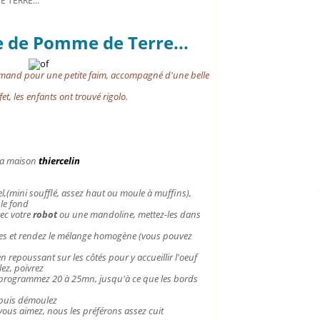
 TERRE...
e de Pomme de Terre...
rmand pour une petite faim, accompagné d'une belle
ffet, les enfants ont trouvé rigolo.
la maison
thiercelin
l,(mini soufflé, assez haut ou moule à muffins),
 le fond
ec votre
robot
ou une mandoline, mettez-les dans
épices et rendez le mélange homogène (vous pouvez
n repoussant sur les côtés pour y accueillir l'oeuf
lez, poivrez
, programmez 20 à 25mn, jusqu'à ce que les bords
 puis démoulez
vous aimez, nous les préférons assez cuit