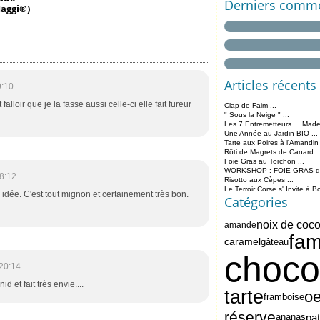
Derniers comme
aggi®)
Articles récents
9:10
alloir que je la fasse aussi celle-ci elle fait fureur
Clap de Faim ...
" Sous la Neige " ...
Les 7 Entremetteurs ... Made
Une Année au Jardin BIO ...
Tarte aux Poires à l'Amandin
Rôti de Magrets de Canard ..
Foie Gras au Torchon ...
WORKSHOP : FOIE GRAS de 
8:12
Risotto aux Cèpes ...
Le Terroir Corse s' Invite à B
idée. C'est tout mignon et certainement très bon.
Catégories
noix de coc
amande
fam
caramel
gâteau
choco
20:14
id et fait très envie....
tarte
oe
framboise
réserve
pat
ananas