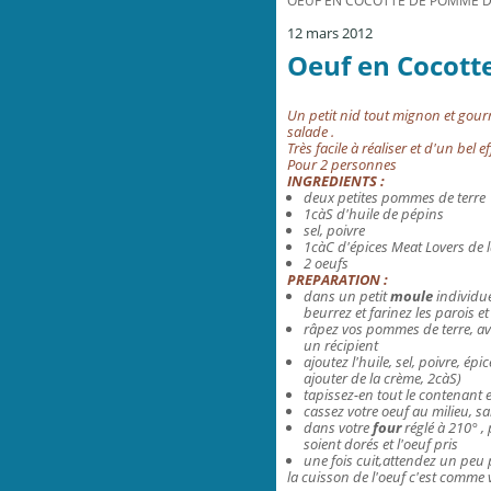
OEUF EN COCOTTE DE POMME DE
12 mars 2012
Oeuf en Cocott
Un petit nid tout mignon et gou
salade .
Très facile à réaliser et d'un bel e
Pour 2 personnes
INGREDIENTS :
deux petites pommes de terre
1càS d'huile de pépins
sel, poivre
1càC d'épices
Meat Lovers de 
2 oeufs
PREPARATION :
dans un petit
moule
individue
beurrez et farinez les parois
et
râpez vos pommes de terre, av
un récipient
ajoutez l'huile, sel, poivre, 
ajouter de la crème, 2càS)
tapissez-en tout le contenant e
cassez votre oeuf au milieu, sa
dans votre
four
réglé à 210° 
soient dorés et l'oeuf pris
une fois cuit,attendez un peu
la cuisson de l'oeuf c'est comme 