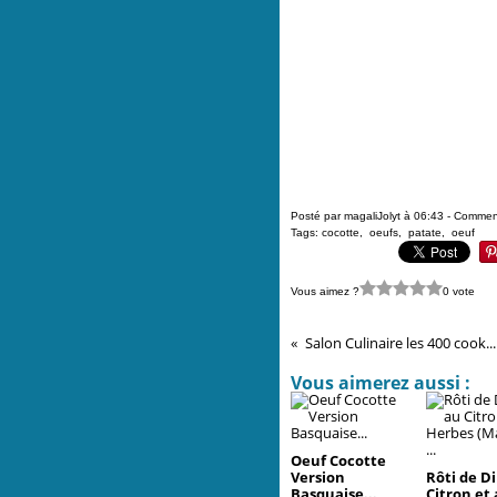
Posté par magaliJolyt à 06:43 -
Comment
Tags:
cocotte
,
oeufs
,
patate
,
oeuf
Vous aimez ?
0 vote
Salon Culinaire les 400 cook...
Vous aimerez aussi :
Oeuf Cocotte
Version
Rôti de D
Basquaise...
Citron et