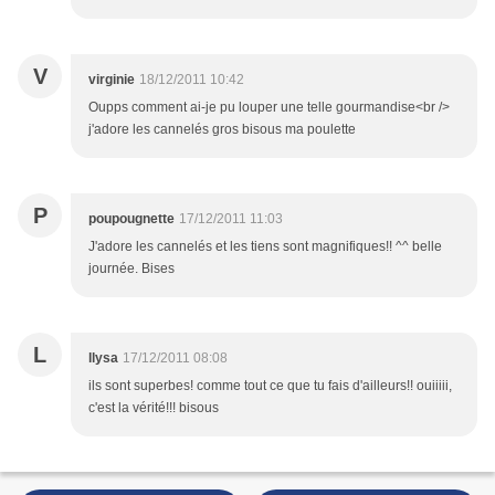
V
virginie
18/12/2011 10:42
Oupps comment ai-je pu louper une telle gourmandise<br />
j'adore les cannelés gros bisous ma poulette
P
poupougnette
17/12/2011 11:03
J'adore les cannelés et les tiens sont magnifiques!! ^^ belle
journée. Bises
L
llysa
17/12/2011 08:08
ils sont superbes! comme tout ce que tu fais d'ailleurs!! ouiiiii,
c'est la vérité!!! bisous