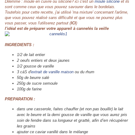
Dilemme : moule en cuivre ou silicone? ici c'est un
moule silicone
et ils
sont comme ceux que vous pouvez savourer dans le bordelais.
Toutefois pour cette recette, j'ai utilisé 'ma mixture' concernant l'arôme,
que vous pouvez réalisé sans difficulté et que vous ne pourrez plus
vous passer, vous l'utiliserez partout (
ICI
)
l'idéal est de préparer votre appareil à cannelés la veille
INGREDIENTS :
1/2 de lait entier
2 oeufs entiers et deux jaunes
1/2 gousse de vanille
3 càS d'
extrait de vanille maison
ou du rhum
50g de beurre salé
250g de sucre semoule
100g de farine
PREPARATION :
dans une casserole, faites chauffer (et non pas bouillir) le lait
avec le beurre et la demi gousse de vanille que vous aurez pris
gratté, afin d'en récupérer
soin de fendre dans sa longueur et
les grains
ajouter ce caviar vanillé dans le mélange