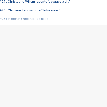
#27 : Christophe Willem raconte "Jacques a dit"
#26 : Chimène Badi raconte "Entre nous"
#25 : Indochine raconte "3e sexe"
#24 : Zaho raconte "C'est chelou"
#23 : Patrick Bruel raconte "Au café des délices"
#22 : Kyo raconte "Le chemin"
#21 : Nolwenn Leroy raconte "Cassé"
#20 : Patrick Hernandez raconte "Born to be alive"
#19 : Lorie raconte "Près de moi"
#18 : Michael Jones raconte "A nos actes manqués" (avec Jean-Jacque
#17 : Khaled raconte "Aïcha"
#16 : Corneille raconte "Parce qu'on vient de loin"
#15 : Indochine raconte "L'aventurier"