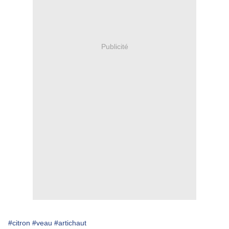
Publicité
#citron
#veau
#artichaut