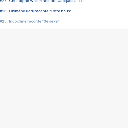
#27 : Christophe Willem raconte "Jacques a dit"
#26 : Chimène Badi raconte "Entre nous"
#25 : Indochine raconte "3e sexe"
#24 : Zaho raconte "C'est chelou"
#23 : Patrick Bruel raconte "Au café des délices"
#22 : Kyo raconte "Le chemin"
#21 : Nolwenn Leroy raconte "Cassé"
#20 : Patrick Hernandez raconte "Born to be alive"
#19 : Lorie raconte "Près de moi"
#18 : Michael Jones raconte "A nos actes manqués" (avec Jean-Jacque
#17 : Khaled raconte "Aïcha"
#16 : Corneille raconte "Parce qu'on vient de loin"
#15 : Indochine raconte "L'aventurier"