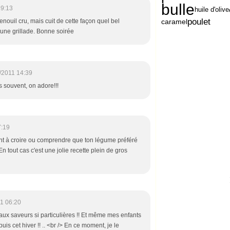
bulle
19:13
huile d'olive
poulet
nouil cru, mais cuit de cette façon quel bel
caramel
ne grillade. Bonne soirée
/2011 14:39
is souvent, on adore!!!
7:19
t à croire ou comprendre que ton légume préféré
 En tout cas c'est une jolie recette plein de gros
1 06:20
 aux saveurs si particulières !! Et même mes enfants
uis cet hiver !! .. <br /> En ce moment, je le