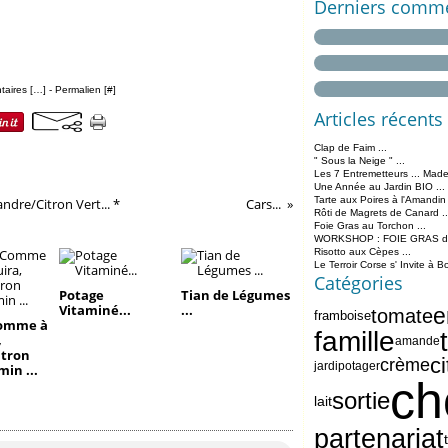
Derniers comme
aires [
…
]
- Permalien [
#
]
Articles récents
Clap de Faim ...
" Sous la Neige " ...
Les 7 Entremetteurs ... Made
Une Année au Jardin BIO ...
Tarte aux Poires à l'Amandin
ndre/Citron Vert... *
Cars...
Rôti de Magrets de Canard ..
Foie Gras au Torchon ...
WORKSHOP : FOIE GRAS de 
Risotto aux Cèpes ...
Le Terroir Corse s' Invite à B
Catégories
Potage
Tian de Légumes
Vitaminé...
...
e
tomate
framboise
Comme à
famille
,
amande
itron
ci
crème
jardipotager
in ...
ch
sortie
lait
partenariat