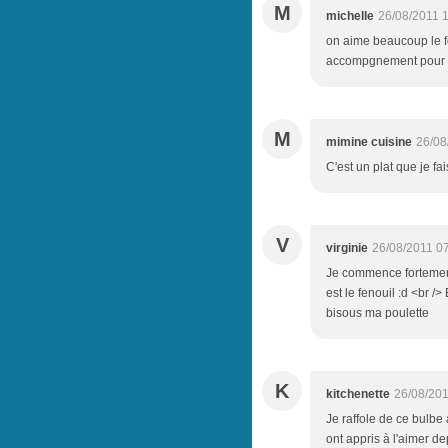
M
michelle
26/08/2011 
on aime beaucoup le fe
accompgnement pour u
M
mimine cuisine
26/08
C'est un plat que je fa
V
virginie
26/08/2011 0
Je commence fortemen
est le fenouil :d <br />
bisous ma poulette
K
kitchenette
26/08/201
Je raffole de ce bulbe
ont appris à l'aimer dep