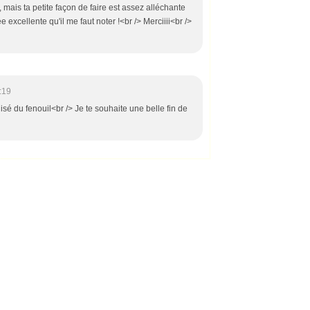
 mais ta petite façon de faire est assez alléchante
dée excellente qu'il me faut noter !<br /> Merciiii<br />
:19
nisé du fenouil<br /> Je te souhaite une belle fin de