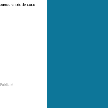
noix de coco
concours
Publicité