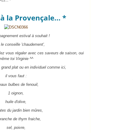
LE... *
à la Provençale... *
agnement estival à souhait !
 le conseille 'chaudement',
llez vous régaler avec ces saveurs de saison, oui
même toi Virginie ^^
 grand plat ou en individuel comme ici,
il vous faut :
eaux bulbes de fenouil,
1 oignon,
huile d'olive,
tes du jardin bien mûres,
ranche de thym fraiche,
sel, poivre,