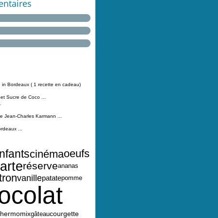
ntaires
 in Bordeaux ( 1 recette en cadeau)
 et Sucre de Coco ...
.
Jean-Charles Karmann ...
ordeaux ...
nfants
oeufs
cinéma
tarte
réserve
ananas
tron
vanille
patate
pomme
ocolat
thermomix
courgette
gâteau