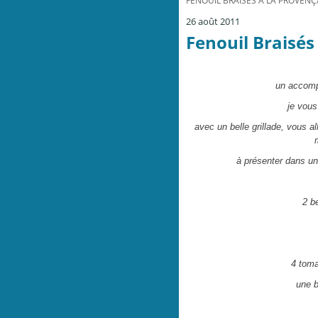
FENOUIL BRAISÉS À LA PROVENÇA
26 août 2011
Fenouil Braisés 
un accomp
je vous
avec un belle grillade, vous a
à présenter dans un
2 b
4 toma
une b