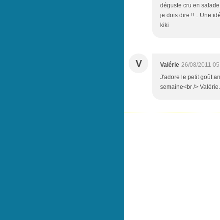
déguste cru en salade,
je dois dire !! .. Une i
kiki
V
Valérie
26/08/2011 05
J'adore le petit goût a
semaine<br /> Valérie.