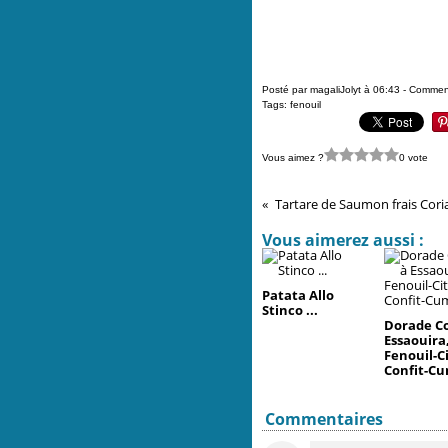
Posté par magaliJolyt à 06:43 -
Comment
Tags:
fenouil
Vous aimez ?
0 vote
Tartare de Saumon frais Coria
Vous aimerez aussi :
Patata Allo
Stinco ...
Dorade 
Essaouira
Fenouil-C
Confit-Cum
Commentaires