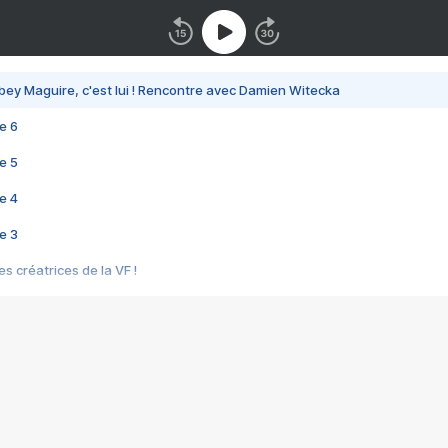
bey Maguire, c'est lui ! Rencontre avec Damien Witecka
e 6
e 5
e 4
e 3
s créatrices de la VF !
e 2
e 1
e Mektoub My Love arrive enfin ! Rencontre avec Shaïn Boumedine et Sal
i : après Toni en famille