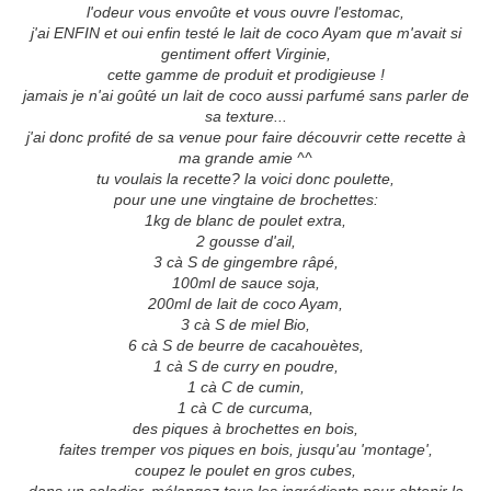
l'odeur vous envoûte et vous ouvre l'estomac,
j'ai ENFIN et oui enfin testé le lait de coco Ayam que m'avait si
gentiment offert Virginie,
cette gamme de produit et prodigieuse !
jamais je n'ai goûté un lait de coco aussi parfumé sans parler de
sa texture...
j'ai donc profité de sa venue pour faire découvrir cette recette à
ma grande amie ^^
tu voulais la recette? la voici donc poulette,
pour une une vingtaine de brochettes:
1kg de blanc de poulet extra,
2 gousse d'ail,
3 cà S de gingembre râpé,
100ml de sauce soja,
200ml de lait de coco Ayam,
3 cà S de miel Bio,
6 cà S de beurre de cacahouètes,
1 cà S de curry en poudre,
1 cà C de cumin,
1 cà C de curcuma,
des piques à brochettes en bois,
faites tremper vos piques en bois, jusqu'au 'montage',
coupez le poulet en gros cubes,