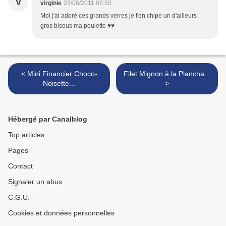
V
virginie
23/06/2011 06:50
Moi j'ai adoré ces grands verres je t'en chipe un d'ailleurs
gros bisous ma poulette ♥♥
< Mini Financier Choco-
Filet Mignon à la Plancha...
Noisette...
>
Hébergé par Canalblog
Top articles
Pages
Contact
Signaler un abus
C.G.U.
Cookies et données personnelles