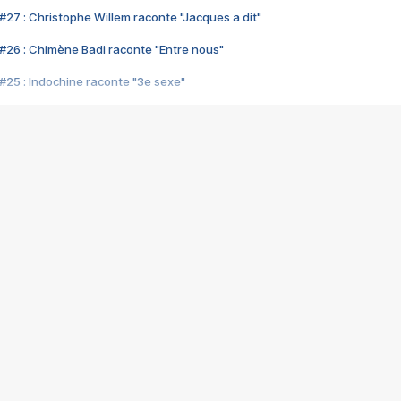
#27 : Christophe Willem raconte "Jacques a dit"
#26 : Chimène Badi raconte "Entre nous"
#25 : Indochine raconte "3e sexe"
#24 : Zaho raconte "C'est chelou"
#23 : Patrick Bruel raconte "Au café des délices"
#22 : Kyo raconte "Le chemin"
#21 : Nolwenn Leroy raconte "Cassé"
#20 : Patrick Hernandez raconte "Born to be alive"
#19 : Lorie raconte "Près de moi"
#18 : Michael Jones raconte "A nos actes manqués" (avec Jean-Jacque
#17 : Khaled raconte "Aïcha"
#16 : Corneille raconte "Parce qu'on vient de loin"