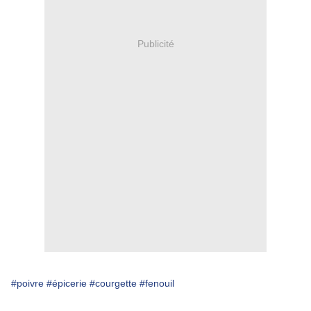
Publicité
#poivre
#épicerie
#courgette
#fenouil