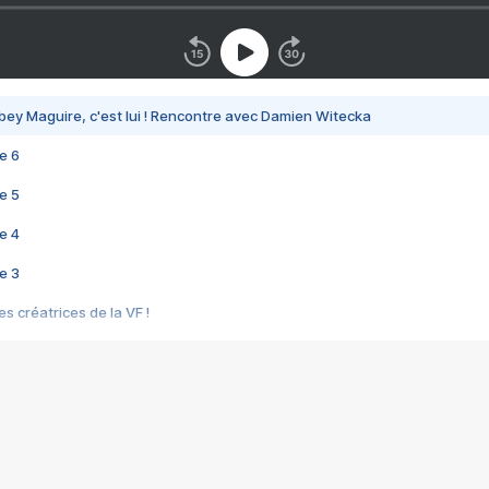
bey Maguire, c'est lui ! Rencontre avec Damien Witecka
e 6
e 5
e 4
e 3
s créatrices de la VF !
e 2
e 1
e Mektoub My Love arrive enfin ! Rencontre avec Shaïn Boumedine et Sal
i : après Toni en famille