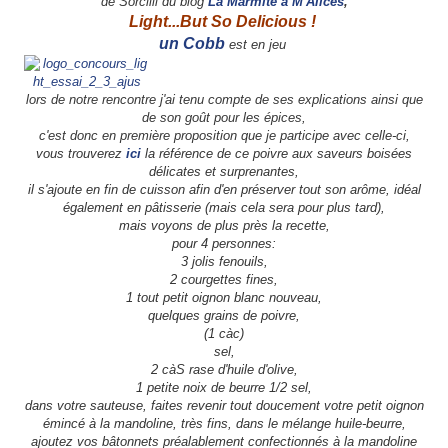
de Sorcilli du blog
La Marmite à M'Alices
,
Light...But So Delicious
!
un Cobb
est en jeu
lors de notre rencontre j'ai tenu compte de ses explications ainsi que
de son goût pour les épices,
c'est donc en première proposition que je participe avec celle-ci,
vous trouverez
ici
la référence de ce poivre aux saveurs boisées
délicates et surprenantes,
il s'ajoute en fin de cuisson afin d'en préserver tout son arôme, idéal
également en pâtisserie (mais cela sera pour plus tard),
mais voyons de plus près la recette,
pour 4 personnes:
3 jolis fenouils,
2 courgettes fines,
1 tout petit oignon blanc nouveau,
quelques grains de poivre,
(1 càc)
sel,
2 càS rase d'huile d'olive,
1 petite noix de beurre 1/2 sel,
dans votre sauteuse, faites revenir tout doucement votre petit oignon
émincé à la mandoline, très fins, dans le mélange huile-beurre,
ajoutez vos bâtonnets préalablement confectionnés à la mandoline