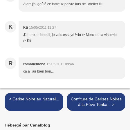
Alors j'ai goûté ce fameux poivre lors de l'atelier !!!!
K
Kti
15/05/2011 11:27
J'adore le fenouil, je vais essayé !<br /> Merci de ta visite<br
/> Kti
R
romanemone
15/05/2011 09:46
ça a l'air bien bon...
< Cerise Noire au Naturel...
Confiture de Cerises Noires
à la Fève Tonka... >
Hébergé par Canalblog