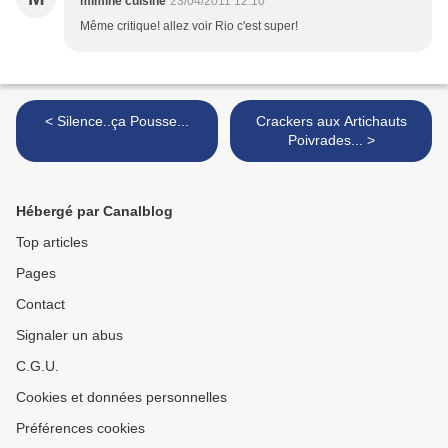
mimine cuisine
23/04/2011 12:10
Même critique! allez voir Rio c'est super!
< Silence..ça Pousse...
Crackers aux Artichauts
Poivrades... >
Hébergé par Canalblog
Top articles
Pages
Contact
Signaler un abus
C.G.U.
Cookies et données personnelles
Préférences cookies