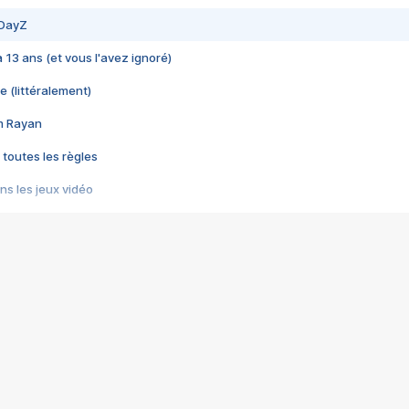
 DayZ
 a 13 ans (et vous l'avez ignoré)
e (littéralement)
im Rayan
 toutes les règles
s les jeux vidéo
us choquant de Rockstar ? - Le scandale BULLY
e plus moche de Steam
du RÊVE tourne au CAUCHEMAR
pendant 8 heures
it… à tort
umiliés par un jeu vidéo