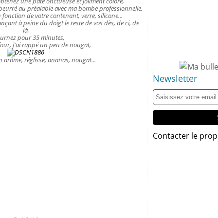
tenez une pâte onctueuse et joliment coloré,
i beurré au préalable avec ma bombe professionnelle,
n fonction de votre contenant, verre, silicone...
nçant à peine du doigt le reste de vos dès, de ci, de
là,
urnez pour 35 minutes,
 four, j'ai rappé un peu de nougat,
en arôme, réglisse, ananas, nougat...
Newsletter
Contacter le prop