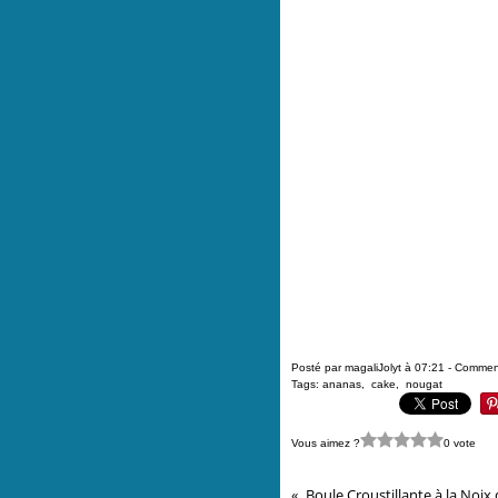
Posté par magaliJolyt à 07:21 -
Comment
Tags:
ananas
,
cake
,
nougat
Vous aimez ?
0 vote
Boule Croustillante à la Noix 