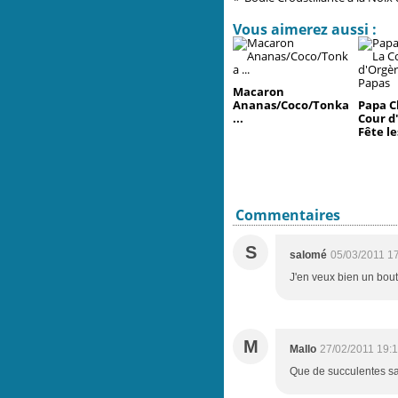
Vous aimerez aussi :
Macaron
Ananas/Coco/Tonka
Papa Ch
...
Cour d
Fête l
Commentaires
S
salomé
05/03/2011 1
J'en veux bien un bout 
M
Mallo
27/02/2011 19:
Que de succulentes sav