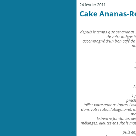
24 février 2011
Cake Ananas-Rég
depuis le temps que cet ananas m
de votre indigest
accompagné d'un bon café de "G
po
1
2
1 
préch
taillez votre ananas (après l'av
dans votre robot (obligatoire), m
ma
le beurre fondu, les oeu
mélangez, ajoutez ensuite le masc
puis en