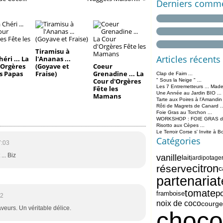
Derniers comme
Tiramisu à
Articles récents
éri ... La
l'Ananas ...
'Orgères
(Goyave et
Coeur
es Papas
Fraise)
Grenadine ... La
Clap de Faim ...
Cour d'Orgères
" Sous la Neige " ...
Les 7 Entremetteurs ... Made
Fête les
Une Année au Jardin BIO ...
Mamans
Tarte aux Poires à l'Amandin
Rôti de Magrets de Canard ..
Foie Gras au Torchon ...
WORKSHOP : FOIE GRAS de 
Risotto aux Cèpes ...
Le Terroir Corse s' Invite à B
Catégories
7:03
... Biz
vanille
lait
jardipotage
citron
réserve
c
partenariat
tomate
po
framboise
12
noix de coco
courge
eurs. Un véritable délice.
choco