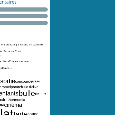
ntaires
 in Bordeaux ( 1 recette en cadeau)
 et Sucre de Coco ...
.
Jean-Charles Karmann ...
ordeaux ...
sortie
concours
gâteau
r
aramel
patate
huile d'olive
bulle
enfants
pomme
ulet
thermomix
cinéma
tte
lat
tarte
ananas