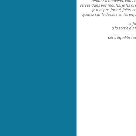
remuez à nouveau, vous ob
versez dans vos moules, je les a
je n'ai pas fariné, faites e
ajoutez sur le dessus en les enfo
enfo
à la sortie du
aéré, équilibré 