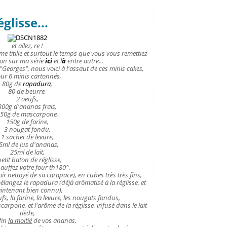
lisse...
et allez, re !
e titille et surtout le temps que vous vous remettiez
ion sur ma série
ici
et l
à
entre autre...
eorges", nous voici à l'assaut de ces minis cakes,
ur 6 minis cartonnés,
80g de
rapadura
,
80 de beurre,
2 oeufs,
300g d'ananas frais,
50g de mascarpone,
150g de farine,
3 nougat fondu,
1 sachet de levure,
5ml de jus d'ananas,
25ml de lait,
petit baton de réglisse,
auffez votre four th180°,
oir nettoyé de sa carapace), en cubes très très fins,
élangez le rapadura (déjà arômatisé à la réglisse, et
intenant bien connu),
fs, la farine, la levure, les nougats fondus,
arpone, et l'arôme de la réglisse, infusé dans le lait
tiède,
fin
la moitié
de vos ananas,