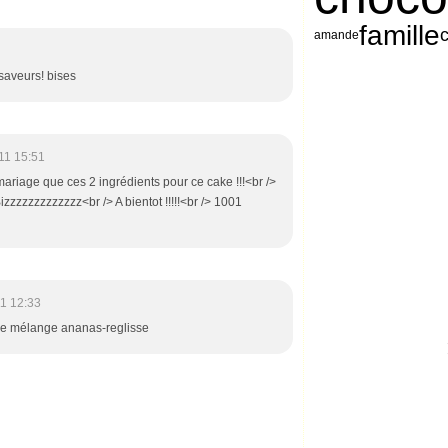
famille
amande
 saveurs! bises
11 15:51
i mariage que ces 2 ingrédients pour ce cake !!!<br />
izzzzzzzzzzzzz<br /> A bientot !!!!!<br /> 1001
1 12:33
ce mélange ananas-reglisse