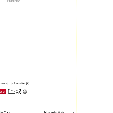
Publicité
aires [
…
]
- Permalien [
#
]
de Coco...
Nuggets Maison...