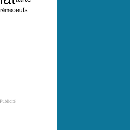
oeufs
crème
Publicité