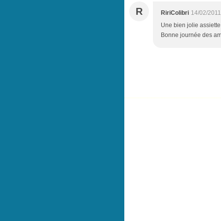
R
RiriColibri
14/02/2011
Une bien jolie assiette
Bonne journée des a