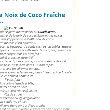
CO FRAÎCHE DE GUADELOUPE...
a Noix de Coco Fraîche
..
quinze jours de vacances en
Guadeloupe
,
ener de la noix de coco fraîche, et des épices,
 que j'appelle de la VRAIE noix de coco !
m de celle-ci est enivrant...
ecettes basiques de petits rochers ou sablés, (que je
précier au mieux cette noix de coco, j'ai pensé à ces
 et croyez-moi, j'ai bien fait !
eté et exotisme garanti !!!
tre dessert pour votre repas d'amoureux de la St
conseille, c'est idéal après un bon repas,
ez-le d'un sérum d'amour...
pensez juste au temps de pause (4 heures) ou la veille
 le lendemain comme ici,
il vous faut :
 de crème liquide à 30%,
00ml de lait de coco,
oix de coco râpée (fraîche),
40g de sucre,
 de gélatine ou 2g d'agar-agar,
un coulis (au choix),
gélatine dans un bol d'eau froide,
e lait de coco, ajoutez le sucre (ici peu par choix afin