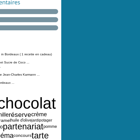
ntaires
 in Bordeaux ( 1 recette en cadeau)
 et Sucre de Coco ...
.
Jean-Charles Karmann ...
ordeaux ...
chocolat
réserve
ille
crème
ramel
huile d'olive
jardipotager
partenariat
co
pomme
tarte
néma
concours