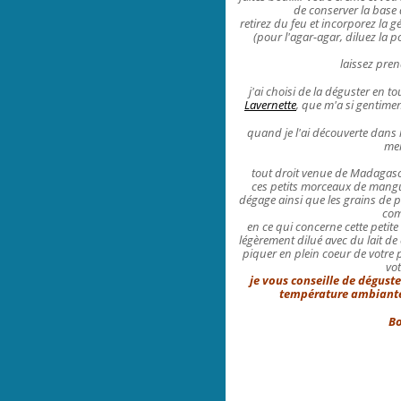
de conserver la base 
retirez du feu et incorporez la g
(pour l'agar-agar, diluez la 
laissez pre
j'ai choisi de la déguster en to
Lavernette
, que m'a si gentime
quand je l'ai découverte dans 
mer
tout droit venue de Madagasca
ces petits morceaux de mangue
dégage ainsi que les grains de p
com
en ce qui concerne cette petite 
légèrement dilué avec du lait de 
piquer en plein coeur de votre 
vot
je vous conseille de dégust
température ambiante,
Bo