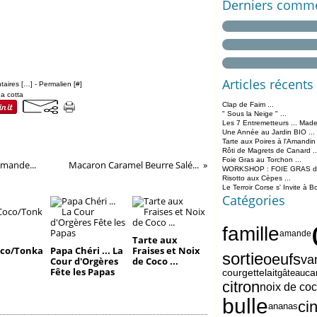
Derniers comme
Articles récents
aires [
…
]
- Permalien [
#
]
a cotta
Clap de Faim ...
" Sous la Neige " ...
Les 7 Entremetteurs ... Made
Une Année au Jardin BIO ...
Tarte aux Poires à l'Amandin
Rôti de Magrets de Canard ..
Foie Gras au Torchon ...
Amande...
Macaron Caramel Beurre Salé...
WORKSHOP : FOIE GRAS de 
Risotto aux Cèpes ...
Le Terroir Corse s' Invite à B
Catégories
famille
amande
Tarte aux
co/Tonka
Papa Chéri ... La
Fraises et Noix
sortie
oeufs
van
Cour d'Orgères
de Coco ...
Fête les Papas
lait
ca
courgette
gâteau
citron
noix de co
bulle
ci
ananas