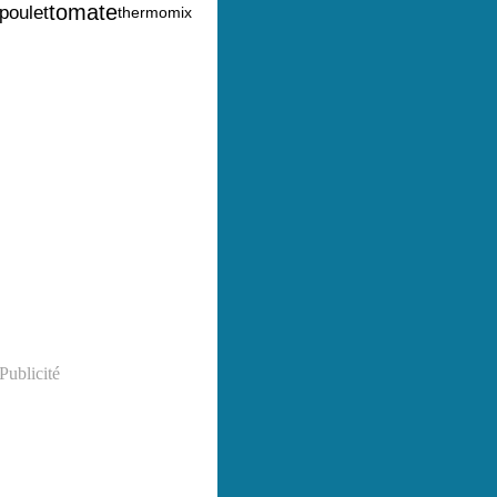
tomate
poulet
thermomix
Publicité