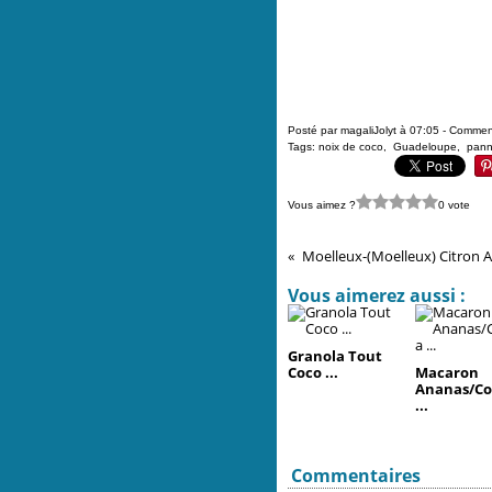
Posté par magaliJolyt à 07:05 -
Comment
Tags:
noix de coco
,
Guadeloupe
,
pann
Vous aimez ?
0 vote
Moelleux-(Moelleux) Citron 
Vous aimerez aussi :
Granola Tout
Coco ...
Macaron
Ananas/Co
...
Commentaires