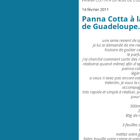
PANNA COTTA À LA NOIX DE CO
14 février 2011
Panna Cotta à l
de Guadeloupe.
une amie revient de 
je lui ai demandé de me ram
histoire de goûter ce
le parfu
j'ai cherché comment sortir des r
réaliserai quand même) afin d'ap
panna cotta
légèr
si vous n'avez pas encore vo
Valentin, je vous la 
accompagn
très rapide et simple à réaliser, 
pour
300ml
2
80g de n
3 feuilles
mettez votre 
faites bouillir votre crème et votr