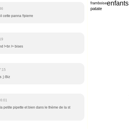
enfants
framboise
patate
46
l cette panna !!pierre
19
d !<br /> bises
7:15
 ;) Biz
16:01
 petite pipette et bien dans le thème de la st