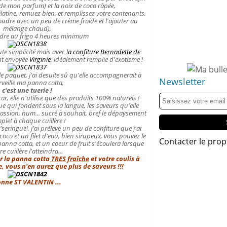
de mon parfum) et la noix de coco râpée,
élatine, remuez bien, et remplissez votre contenants,
poudre avec un peu de crème froide et l'ajouter au
mélange chaud),
ndre au frigo 4 heures minimum
ute simplicité mais avec l
a confiture
Bernadette de
nt envoyée
Virginie
, idéalement remplie d'exotisme !
le paquet, j'ai desuite sû qu'elle accompagnerait à
Newsletter
veille ma panna cotta,
c'est une tuerie !
r, elle n'utilise que des produits 100% naturels !
 qui fondent sous la langue, les saveurs qu'elle
assion, hum... sucré à souhait, bref le dépaysement
plet à chaque cuillère !
'seringue', j'ai prélevé un peu de confiture que j'ai
coco et un filet d'eau, bien sirupeux,
vous pouvez le
Contacter le prop
panna cotta, et un coeur de fruit s'écoulera lorsque
re cuillère l'atteindra...
er la panna cotta
TRES fraîche
et votre coulis à
 vous n'en aurez que plus de saveurs !!!
nne ST VALENTIN ...