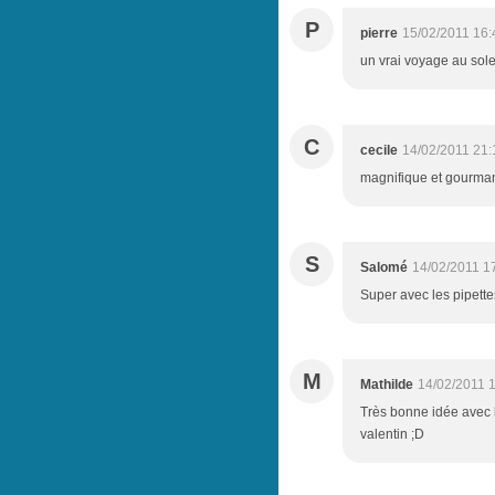
P
pierre
15/02/2011 16:
un vrai voyage au solei
C
cecile
14/02/2011 21:
magnifique et gourman
S
Salomé
14/02/2011 1
Super avec les pipettes
M
Mathilde
14/02/2011 
Très bonne idée avec la
valentin ;D