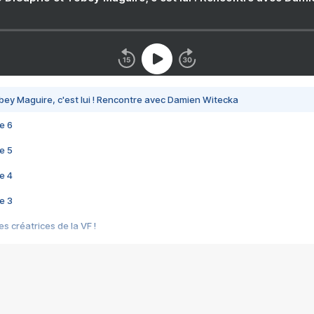
bey Maguire, c'est lui ! Rencontre avec Damien Witecka
e 6
e 5
e 4
e 3
s créatrices de la VF !
e 2
e 1
e Mektoub My Love arrive enfin ! Rencontre avec Shaïn Boumedine et Sal