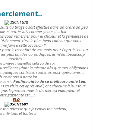
merciement..
uite au tirage o sort effectué dans un ordre un peu
le, et oui, je suis comme ça aussi ... hiii
is vous remercier pour la chaleur et la gentillesse de
 'évènement' c'est le plus beau cadeau que vous
 me faire à cette occasion !!
r pour le réconfort de vos mots pour Papa, ici ou sur
 les plus timides ou pudiques, ils m'ont beaucoup
touchés,
 brèves nouvelles cela va de soi,
 surveillance (dont la mienne dès que mes obligations
et quelques contrôles soutenus post-opératoires ...
s revenons à notre lot,
é ainsi :
Pauline aidée de sa meilleure amie Léa
,
 ) en visite cet après-midi, ont chacune à leur tour
n pas le premier mais le dernier est vainqueur et
otre gagnante est.... :
ELO
e ton adresse que je t'envoi ton cadeau,
rci @ tous et toutes !!