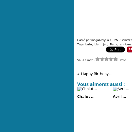
Posté par magaliJolyt à 19:25 -
Comment
Tags:
bulle
,
blog
,
jeu
,
Papa
,
annivers
Vous aimez ?
0 vote
Happy Birthday...
Vous aimerez aussi :
Chalut ...
Avril ...