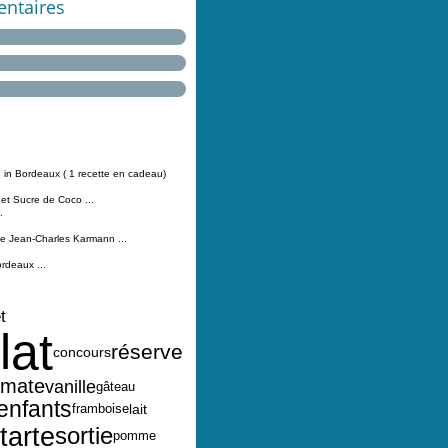
ntaires
 in Bordeaux ( 1 recette en cadeau)
 et Sucre de Coco ...
.
Jean-Charles Karmann ...
ordeaux ...
t
lat
réserve
concours
omate
vanille
gâteau
enfants
lait
framboise
tarte
sortie
pomme