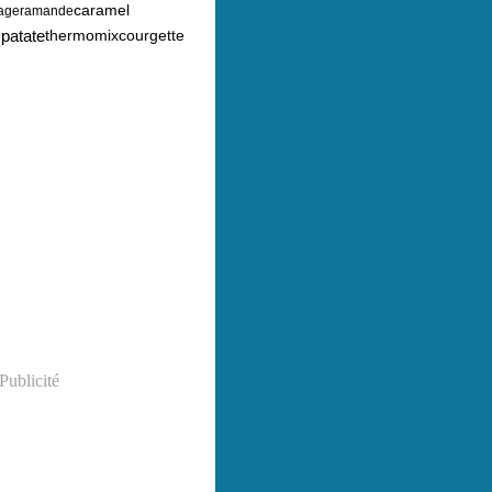
caramel
ager
amande
e
patate
thermomix
courgette
Publicité