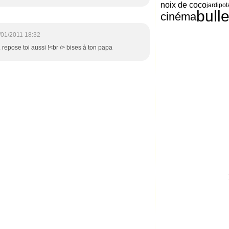
noix de coco
jardipot
bull
cinéma
/01/2011 18:32
. repose toi aussi !<br /> bises à ton papa