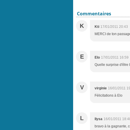
Commentaires
K
Kti
17/01/2011 20:43
MERCI de ton passage 
E
Elo
17/01/2011 16:59
Quelle surprise d'être
V
virginie
16/01/2011 1
Félicitations à Elo
L
llysa
16/01/2011 18:4
bravo à la gagnante, c