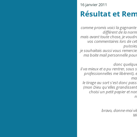
16 janvier 2011
Résultat et Re
comme promis voici la gagnante s
différent de la norma
mais avant toute chose, je voudra
vos commentaires lors de cet
puissiez
je souhaitais aussi vous remercie
ma boite mail personnelle pour
donc quelques
il va mieux et a pu rentrer, sous
professionnelles me libèrent), 
mai
le tirage au sort s'est donc pass
(mon Dieu qu'elles grandissent !
choisi un petit papier et no
n
bravo, donne-moi vit
Me