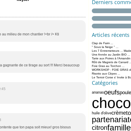
Derniers comme
Articles récents
au milieu de mon chantier !<br /> Kti
Clap de Faim ...
" Sous la Neige " ...
Les 7 Entremetteurs ... Made
Une Année au Jardin BIO ...
Tarte aux Poires à l'Amandin
Rôti de Magrets de Canard ..
 la gagnante de ce tirage au sort !!! Merci beaucoup
Foie Gras au Torchon ...
WORKSHOP : FOIE GRAS de 
Risotto aux Cèpes ...
Le Terroir Corse s' Invite à B
Catégories
9:45
oeufs
poule
ananas
choco
t
crème
huile d'olive
partenariat
8
famille
citron
ontente que ton papa soit mieux! gros bisous