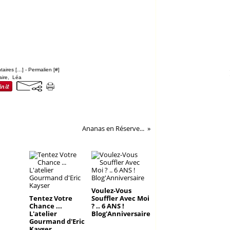
aires [
…
]
- Permalien [
#
]
aire
,
Léa
Ananas en Réserve...
Voulez-Vous
Tentez Votre
Souffler Avec Moi
Chance ...
? .. 6 ANS !
L'atelier
Blog'Anniversaire
Gourmand d'Eric
Kayser