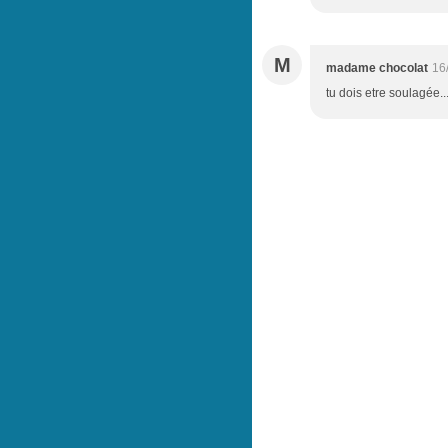
M
madame chocolat
16
tu dois etre soulagée..