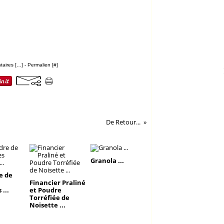
aires [
…
]
- Permalien [
#
]
De Retour...
Granola ...
e de
Financier Praliné
 ...
et Poudre
Torréfiée de
Noisette ...