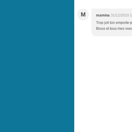
M
mamina
31/12/2010 1
Trop joli ton emporte-p
Bious et tous mes voe