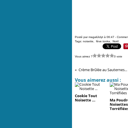
Posté par magaliJolyt à 06:47 -
Comment
Tags:
noisette
,
fève tonka
,
Noël
Vous aimez ?
0 vote
Crème Brûlée au Sauternes...
Vous aimerez aussi :
Cookie Tout
Noisette ...
Ma Poudr
Noisettes
Torréfiées