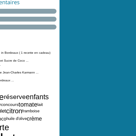
ntaires
 in Bordeaux ( 1 recette en cadeau)
 et Sucre de Coco ...
.
Jean-Charles Karmann ...
ordeaux ...
le
enfants
réserve
tomate
lait
concours
e
citron
let
framboise
crème
oco
huile d'olive
rte