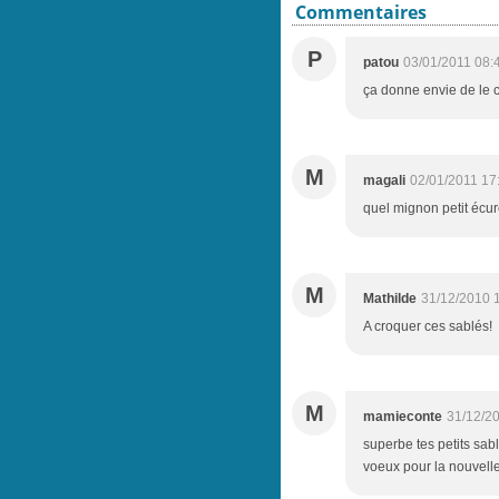
Commentaires
P
patou
03/01/2011 08:
ça donne envie de le 
M
magali
02/01/2011 17
quel mignon petit écure
M
Mathilde
31/12/2010 
A croquer ces sablés!
M
mamieconte
31/12/2
superbe tes petits sab
voeux pour la nouvell