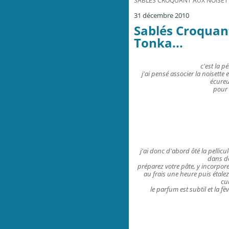
SABLÉS CROQUANT AUX NOISETTE
31 décembre 2010
Sablés Croquant
Tonka...
c'est la p
j'ai pensé associer la noisette
écureui
pour 
j'ai donc d'abord ôté la pellic
dans de
préparez votre pâte, y incorpore
au frais une heure puis étale
cu
le parfum est subtil et la fè