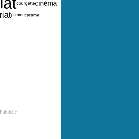
lat
cinéma
courgette
riat
caramel
pomme
Publicité