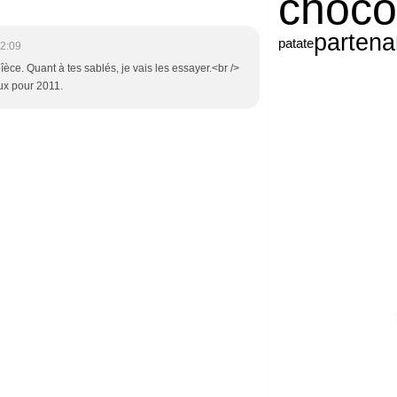
choco
partena
patate
2:09
îèce. Quant à tes sablés, je vais les essayer.<br />
ux pour 2011.