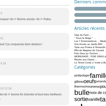
Derniers comme
43
croquer.<br /> Bonne année.<br /> Patou
Articles récents
Clap de Faim ...
:41
" Sous la Neige " ...
Les 7 Entremetteurs ... Made
uil !! je croquerais bien dedans !
Une Année au Jardin BIO ...
Tarte aux Poires à l'Amandin
Rôti de Magrets de Canard ..
Foie Gras au Torchon ...
WORKSHOP : FOIE GRAS de 
Risotto aux Cèpes ...
Le Terroir Corse s' Invite à B
14:26
Catégories
famil
jardipotager
oeufs
gâteau
amand
pou
thermomix
ananas
010 12:34
bulle
noix de c
lés<br /> bonne fin d'année et tout mes meilleurs
ta
sortie
vanille
e