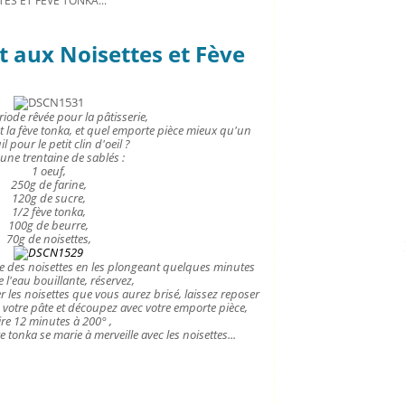
S ET FÈVE TONKA...
 aux Noisettes et Fève
ériode rêvée pour la pâtisserie,
 et la fève tonka, et quel emporte pièce mieux qu'un
l pour le petit clin d'oeil ?
une trentaine de sablés :
1 oeuf,
250g de farine,
120g de sucre,
1/2 fève tonka,
100g de beurre,
70g de noisettes,
ule des noisettes en les plongeant quelques minutes
 l'eau bouillante, réservez,
r les noisettes que vous aurez brisé, laissez reposer
z votre pâte et découpez avec votre emporte pièce,
ire 12 minutes à 200° ,
ve tonka se marie à merveille avec les noisettes...