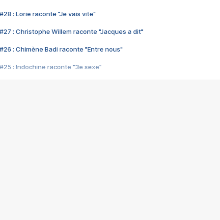
28 : Lorie raconte "Je vais vite"
#27 : Christophe Willem raconte "Jacques a dit"
#26 : Chimène Badi raconte "Entre nous"
#25 : Indochine raconte "3e sexe"
#24 : Zaho raconte "C'est chelou"
#23 : Patrick Bruel raconte "Au café des délices"
#22 : Kyo raconte "Le chemin"
#21 : Nolwenn Leroy raconte "Cassé"
#20 : Patrick Hernandez raconte "Born to be alive"
#19 : Lorie raconte "Près de moi"
#18 : Michael Jones raconte "A nos actes manqués" (avec Jean-Jacque
#17 : Khaled raconte "Aïcha"