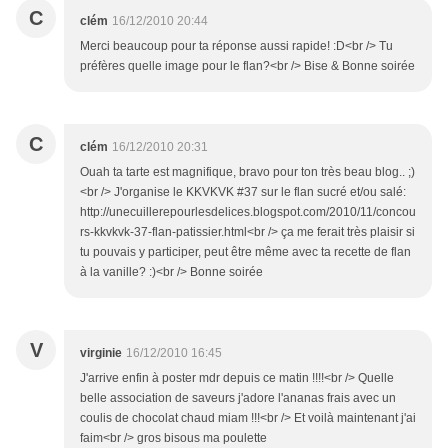
C
clém
16/12/2010 20:44
Merci beaucoup pour ta réponse aussi rapide! :D<br /> Tu
préfères quelle image pour le flan?<br /> Bise & Bonne soirée
C
clém
16/12/2010 20:31
Ouah ta tarte est magnifique, bravo pour ton très beau blog.. ;)
<br /> J'organise le KKVKVK #37 sur le flan sucré et/ou salé:
http://unecuillerepourlesdelices.blogspot.com/2010/11/concou
rs-kkvkvk-37-flan-patissier.html<br /> ça me ferait très plaisir si
tu pouvais y participer, peut être même avec ta recette de flan
à la vanille? :)<br /> Bonne soirée
V
virginie
16/12/2010 16:45
J'arrive enfin à poster mdr depuis ce matin !!!!<br /> Quelle
belle association de saveurs j'adore l'ananas frais avec un
coulis de chocolat chaud miam !!!<br /> Et voilà maintenant j'ai
faim<br /> gros bisous ma poulette