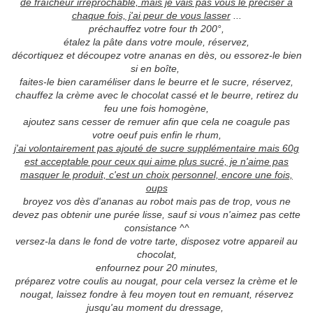
de fraîcheur irréprochable, mais je vais pas vous le préciser à
chaque fois, j'ai peur de vous lasser
...
préchauffez votre four th 200°,
étalez la pâte dans votre moule, réservez,
décortiquez et découpez votre ananas en dès, ou essorez-le bien
si en boîte,
faites-le bien caraméliser dans le beurre et le sucre, réservez,
chauffez la crème avec le chocolat cassé et le beurre, retirez du
feu une fois homogène,
ajoutez sans cesser de remuer afin que cela ne coagule pas
votre oeuf puis enfin le rhum,
j'ai volontairement pas ajouté de sucre supplémentaire mais 60g
est acceptable pour ceux qui aime plus sucré, je n'aime pas
masquer le produit, c'est un choix personnel, encore une fois,
oups
broyez vos dès d'ananas au robot mais pas de trop, vous ne
devez pas obtenir une purée lisse, sauf si vous n'aimez pas cette
consistance ^^
versez-la dans le fond de votre tarte, disposez votre appareil au
chocolat,
enfournez pour 20 minutes,
préparez votre coulis au nougat, pour cela versez la crème et le
nougat, laissez fondre à feu moyen tout en remuant, réservez
jusqu'au moment du dressage,