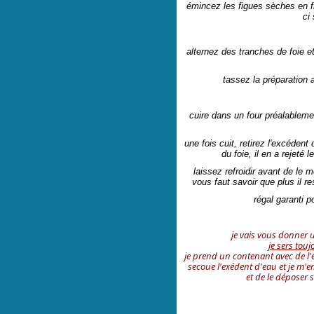
émincez les figues sèches en fi
ci
alternez des tranches de foie et 
tassez la préparation a
cuire dans un four préalablem
une fois cuit, retirez l'excédent
du foie, il en a rejeté 
laissez refroidir avant de le 
vous faut savoir que plus il re
régal garanti p
je vais vous donner u
je sers touj
je prend un contenant avec de l'e
secoue l'exédent d'eau et je m'e
et de le déposer s