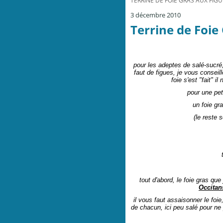
TERRINE DE FOIE GRAS AUX FIGUE
3 décembre 2010
Terrine de Foie 
pour les adeptes de salé-sucré, 
faut de figues, je vous conseill
foie s'est "fait" i
pour une peti
un foie gr
(le reste 
tout d'abord,
le foie gras que
Occitan
il vous faut assaisonner le foie
de chacun, ici peu salé pour ne 