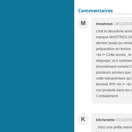
Commentaires
M
moumous
19/12/2012
c'est la deuxième anné
marque MAISTRES OCCIT
dernier javais pu rema
préparation en terrine
<br /> Cette année , le 
dégorger, et il commença
énormément comme l'an 
plusieurs années que je
cette mésaventure qu'a
terminé !!!!!!! <br /> 
ces produits dans les 
Cordialement.
K
kitchenette
03/12/201
..Voici une petite merv