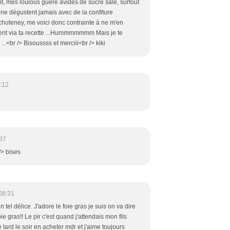
 mes loulous guère avides de sucré salé, surtout
s ne dégustent jamais avec de la confiture
chuteney, me voici donc contrainte à ne m'en
ment via ta recette ...Hummmmmmm Mais je te
..<br /> Bisoussss et merciii<br /> kiki
:12
37
/> bises
08:31
 tel délice. J'adore le foie gras je suis on va dire
ie gras!! Le pir c'est quand j'attendais mon fils
ard le soir en acheter mdr et j'aime toujours