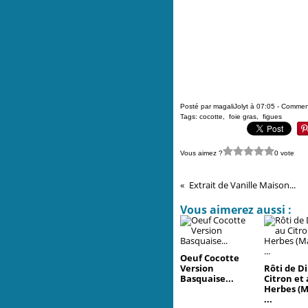
Posté par magaliJolyt à 07:05 -
Comment
Tags:
cocotte
,
foie gras
,
figues
Vous aimez ?
0 vote
Extrait de Vanille Maison...
Vous aimerez aussi :
Oeuf Cocotte
Version
Rôti de D
Basquaise...
Citron et
Herbes (M
...