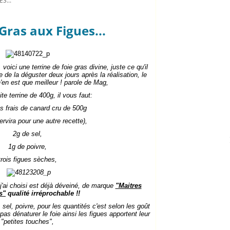
S...
Gras aux Figues...
voici une terrine de foie gras divine, juste ce qu'il
e de la déguster deux jours après la réalisation, le
l n'en est que meilleur ! parole de Mag,
te terrine de 400g, il vous faut:
as frais de canard cru de 500g
servira pour une autre recette),
2g de sel,
1g de poivre,
trois figues sèches,
 j'ai choisi est déjà déveiné, de marque
"Maitres
s"
qualité irréprochable !!
, sel, poivre, pour les quantités c'est selon les goût
pas dénaturer le foie ainsi les figues apportent leur
"petites touches",