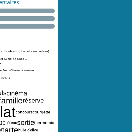
ntaires
 in Bordeaux ( 1 recette en cadeau)
 et Sucre de Coco ...
.
Jean-Charles Karmann ...
ordeaux ...
ufs
cinéma
famille
réserve
lat
concours
courgette
sortie
te
thermomix
gâteau
tarte
l
huile d'olive