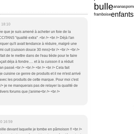
bulle
ananas
pom
enfants
framboise
 18:10
e que je suis amené à acheter un foie de la
ANS "qualité extra" .<br /> <br /> Déjà l'an
rquer qu'il avait tendance à réduire, malgré une
 mi cuit (cuisson douce 30 mns)<br /> <br /> <br />
fait de le mettre dans de l'eau tiède pour le faire
it déja à fondre..... et à la cuisson il a réduit
passé.<br /> <br /> <br /> <br /> Cela fait
 cuisine ce genre de produits et il ne m'est arrivé
vec les produits de cette marque. Pour moi c'est
<br /> je ne manquerais pas de relayer la qualité de
divers forums que j'anime<br /> <br />
0 16:59
eille devant laquelle je tombe en pâmoison !! <br />