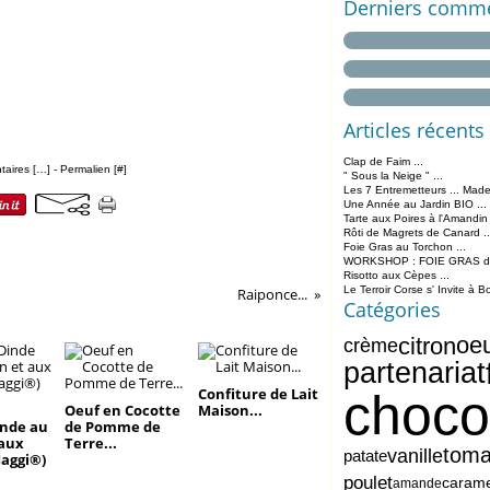
Derniers comme
Articles récents
Clap de Faim ...
aires [
…
]
- Permalien [
#
]
" Sous la Neige " ...
Les 7 Entremetteurs ... Made
Une Année au Jardin BIO ...
Tarte aux Poires à l'Amandin
Rôti de Magrets de Canard ..
Foie Gras au Torchon ...
WORKSHOP : FOIE GRAS de 
Risotto aux Cèpes ...
Le Terroir Corse s' Invite à B
Raiponce...
Catégories
oe
citron
crème
partenariat
Confiture de Lait
choco
Oeuf en Cocotte
Maison...
inde au
de Pomme de
 aux
Terre...
toma
vanille
patate
aggi®)
poulet
carame
amande