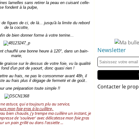
nes lamelles sans retirer la peau en cuisant celle-
 se fondent à la pulpe,
de figues de ci, de là... jusqu'à la limite du rebord
de la cocotte,
fin de bien donner forme à votre terrine...
Newsletter
ent chauffé une bonne heure à 120°, dans un bain-
marie,
 de graisse sur le dessus de votre foie, vu la qualité
le fond d'un pot de yaourt, donc quasi rien !
mettre au frais, ne pas le consommer avant 48h, il
ste au frais plus il dégage de fermeté et de goût..
Contacter le prop
our une préparation toute simple !!
ne astuce, qui a toujours plu au service,
ours mon foie gras à la cuillère,
au bien chaude, j'y trempe ma cuillère un instant, je
mpresse de 'soulever' avec délicatesse mon foie gras
ur un pain grillé ou dans l'assiette ...