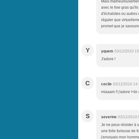
Mais malheureusement,
avec le foie gras qu'il
d'échalotes ou autres 
régaler que virtuelle
promet que je savoure .
Y
yquem
03/12/2010 15
J'adore !
C
cecile
03/12/2010 14:
miaaam !! j'adore !<br 
S
severine
03/12/2010 
Je ne peux résister à un
une folle furieuse de fo
j'envoyais mon homme t