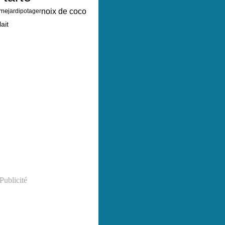
noix de coco
me
jardipotager
lait
Publicité