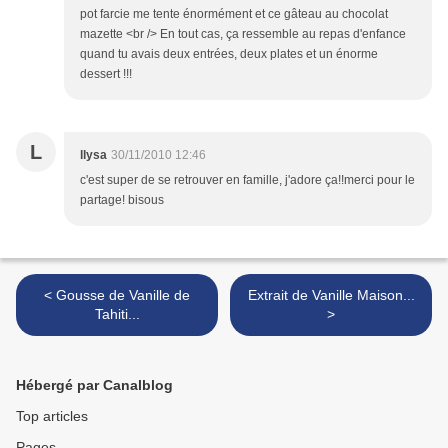
pot farcie me tente énormément et ce gâteau au chocolat
mazette <br /> En tout cas, ça ressemble au repas d'enfance
quand tu avais deux entrées, deux plates et un énorme
dessert !!!
L
llysa
30/11/2010 12:46
c'est super de se retrouver en famille, j'adore ça!!merci pour le
partage! bisous
< Gousse de Vanille de
Extrait de Vanille Maison...
Tahiti...
>
Hébergé par Canalblog
Top articles
Pages