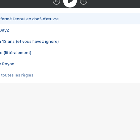
nsformé l’ennui en chef-d’œuvre
 DayZ
 a 13 ans (et vous l'avez ignoré)
e (littéralement)
im Rayan
 toutes les règles
s les jeux vidéo
us choquant de Rockstar ? - Le scandale BULLY
e plus moche de Steam
du RÊVE tourne au CAUCHEMAR
pendant 8 heures