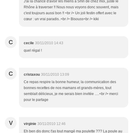
J'ai la chance d'avoir les miens à 5mn de chez moi, juste le
Rhône à traverser !! Nous nous voyons donc souvent, mais
c'est toujours aussi bon !! <br /> Un joli festin offert avec le
cœur : un vrai paradis..<br /> Bisouss<br /> kiki
C
cecile
30/11/2010 14:43
quel régal !
C
cristaxou
30/11/2010 13:09
Ce repas respire la bonne humeur, la communication des
bonnes recettes de nos mamans et grands-mères, tout
semblait délicieux, je me serais bien invitée .....<br /> merci
pour le partage
V
virginie
30/11/2010 12:46
Eh ben dis donc t'as tout mangé ma poulette ??? La poule au