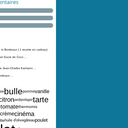
ntaires
 in Bordeaux ( 1 recette en cadeau)
 et Sucre de Coco ...
.
Jean-Charles Karmann ...
ordeaux ...
bulle
vanille
ise
pomme
tarte
citron
jardipotager
tomate
thermomix
s
cinéma
crème
poulet
tte
huile d'olive
gâteau