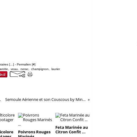
aires [
…
]
- Permalien [
#
]
arotte
,
veau
,
nerac
,
champignon
,
laurier
ouses...
Semoule Aérienne et son Couscous by Mina...
Feta Marinée au
icolore
Poivrons Rouges
Citron Confit ...
otager
Marinés ...