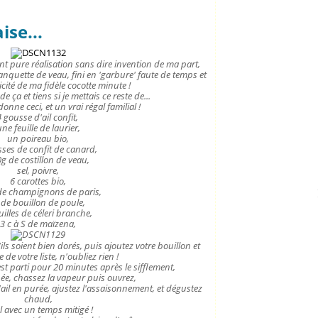
se...
ent pure réalisation sans dire invention de ma part,
lanquette de veau, fini en 'garbure' faute de temps et
cité de ma fidèle cocotte minute !
e ça et tiens si je mettais ce reste de...
onne ceci, et un vrai régal familial !
 gousse d'ail confit,
ne feuille de laurier,
un poireau bio,
sses de confit de canard,
g de costillon de veau,
sel, poivre,
6 carottes bio,
de champignons de paris,
 de bouillon de poule,
uilles de céleri branche,
3 c à S de maïzena,
'ils soient bien dorés, puis ajoutez votre bouillon et
e de votre liste, n'oubliez rien !
est parti pour 20 minutes après le sifflement,
ée, chassez la vapeur puis ouvrez,
'ail en purée, ajustez l'assaisonnement, et dégustez
chaud,
l avec un temps mitigé !