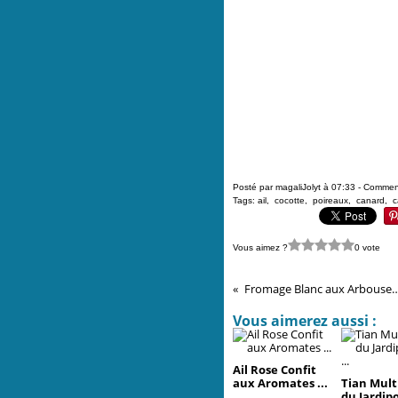
Posté par magaliJolyt à 07:33 -
Comment
Tags:
ail
,
cocotte
,
poireaux
,
canard
,
c
Vous aimez ?
0 vote
Fromage Blanc aux Arb
Vous aimerez aussi :
Ail Rose Confit
aux Aromates ...
Tian Mult
du Jardip