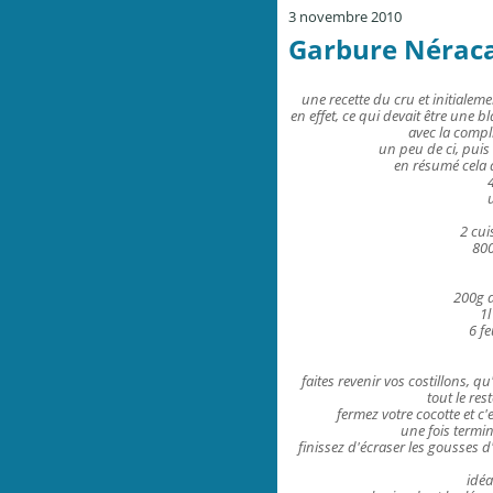
3 novembre 2010
Garbure Néracai
une recette du cru et initialem
en effet, ce qui devait être une b
avec la compli
un peu de ci, puis d
en résumé cela d
4
u
2 cui
800
200g 
1l
6 fe
faites revenir vos costillons, qu
tout le rest
fermez votre cocotte et c'
une fois termin
finissez d'écraser les gousses d
idéa