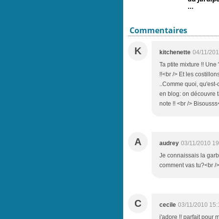
...
Commentaires
K
kitchenette
04/11/201
Ta ptite mixture !! Une
!!<br /> Et les costill
..Comme quoi, qu'est-c
en blog: on découvre t
note !! <br /> Bisousss<
A
audrey
03/11/2010 19
Je connaissais la garbu
comment vas tu?<br /> J
C
cecile
03/11/2010 15:
j'adore !! parfait pou