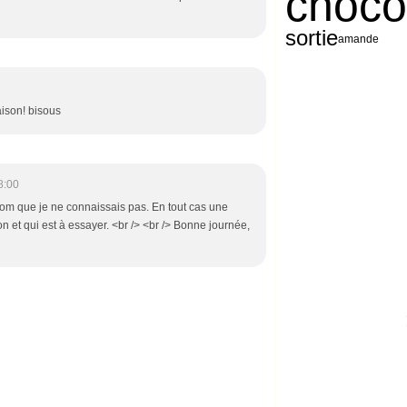
choco
sortie
amande
aison! bisous
8:00
 nom que je ne connaissais pas. En tout cas une
on et qui est à essayer. <br /> <br /> Bonne journée,