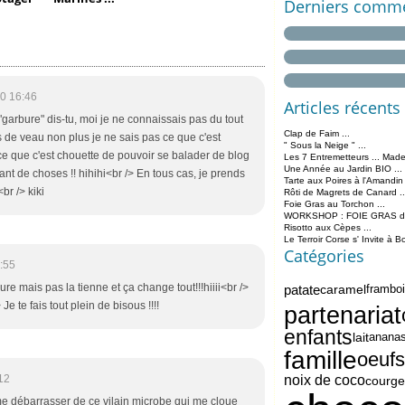
Derniers comme
0 16:46
Articles récents
 "garbure" dis-tu, moi je ne connaissais pas du tout
Clap de Faim ...
ons de veau non plus je ne sais pas ce que c'est
" Sous la Neige " ...
e que c'est chouette de pouvoir se balader de blog
Les 7 Entremetteurs ... Made
Une Année au Jardin BIO ...
ant de choses !! hihihi<br /> En tous cas, je prends
Tarte aux Poires à l'Amandin
br /> kiki
Rôti de Magrets de Canard ..
Foie Gras au Torchon ...
WORKSHOP : FOIE GRAS de 
Risotto aux Cèpes ...
Le Terroir Corse s' Invite à B
Catégories
:55
re mais pas la tienne et ça change tout!!!hiiii<br />
patate
caramel
frambo
e te fais tout plein de bisous !!!!
partenariat
enfants
lait
anana
famille
oeufs
12
noix de coco
courge
r me débarrasser de ce vilain microbe qui me cloue