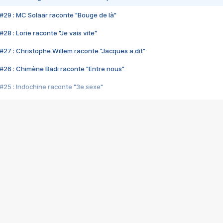
#29 : MC Solaar raconte "Bouge de là"
28 : Lorie raconte "Je vais vite"
#27 : Christophe Willem raconte "Jacques a dit"
#26 : Chimène Badi raconte "Entre nous"
#25 : Indochine raconte "3e sexe"
#24 : Zaho raconte "C'est chelou"
#23 : Patrick Bruel raconte "Au café des délices"
#22 : Kyo raconte "Le chemin"
#21 : Nolwenn Leroy raconte "Cassé"
#20 : Patrick Hernandez raconte "Born to be alive"
#19 : Lorie raconte "Près de moi"
#18 : Michael Jones raconte "A nos actes manqués" (avec Jean-Jacque