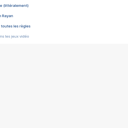
e (littéralement)
im Rayan
 toutes les règles
s les jeux vidéo
us choquant de Rockstar ? - Le scandale BULLY
e plus moche de Steam
du RÊVE tourne au CAUCHEMAR
pendant 8 heures
it… à tort
umiliés par un jeu vidéo
ire - Final Fantasy 8
ti un empire - Age of Empires