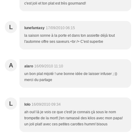
c'est joli et ton plat est très gourmand!
L
lunefantasy
17/09/2010 06:15
la saison sonne à la porte et dans ton assiette déjà tout
l'automne offre ses saveurs.<br /> C'est superbe
A
alaro
16/09/2010 11:10
un bon plat mijoté ! une bonne idée de laisser infuser ;-))
merci du partage
L
lolo
16/09/2010 09:34
ah oui! là je vois ce que c'est! je connais çà sous le nom
trompette de la mort! j'en ramassé des kilos avec mon papa!
un joli plat! avec ces petites carottes humm! bisous