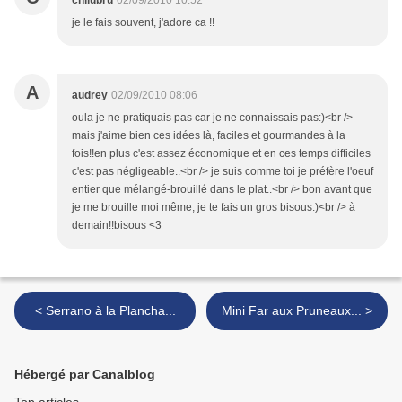
chilubru
02/09/2010 10:52
je le fais souvent, j'adore ca !!
A
audrey
02/09/2010 08:06
oula je ne pratiquais pas car je ne connaissais pas:)<br />
mais j'aime bien ces idées là, faciles et gourmandes à la
fois!!en plus c'est assez économique et en ces temps difficiles
c'est pas négligeable..<br /> je suis comme toi je préfère l'oeuf
entier que mélangé-brouillé dans le plat..<br /> bon avant que
je me brouille moi même, je te fais un gros bisous:)<br /> à
demain!!bisous <3
< Serrano à la Plancha...
Mini Far aux Pruneaux... >
Hébergé par Canalblog