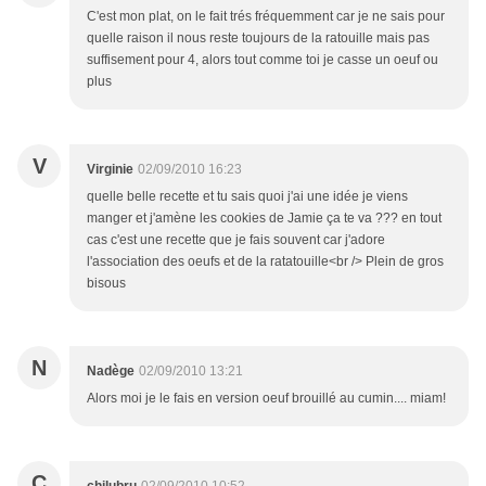
C'est mon plat, on le fait trés fréquemment car je ne sais pour
quelle raison il nous reste toujours de la ratouille mais pas
suffisement pour 4, alors tout comme toi je casse un oeuf ou
plus
V
Virginie
02/09/2010 16:23
quelle belle recette et tu sais quoi j'ai une idée je viens
manger et j'amène les cookies de Jamie ça te va ??? en tout
cas c'est une recette que je fais souvent car j'adore
l'association des oeufs et de la ratatouille<br /> Plein de gros
bisous
N
Nadège
02/09/2010 13:21
Alors moi je le fais en version oeuf brouillé au cumin.... miam!
C