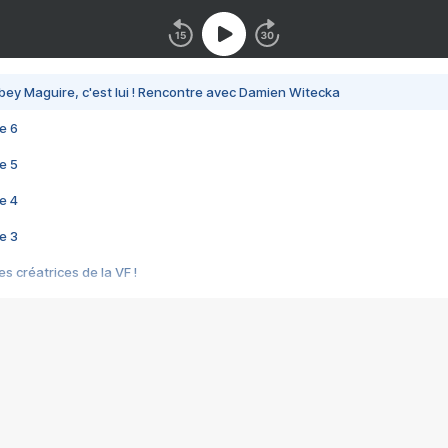
bey Maguire, c'est lui ! Rencontre avec Damien Witecka
e 6
e 5
e 4
e 3
s créatrices de la VF !
e 2
e 1
e Mektoub My Love arrive enfin ! Rencontre avec Shaïn Boumedine et Sal
i : après Toni en famille