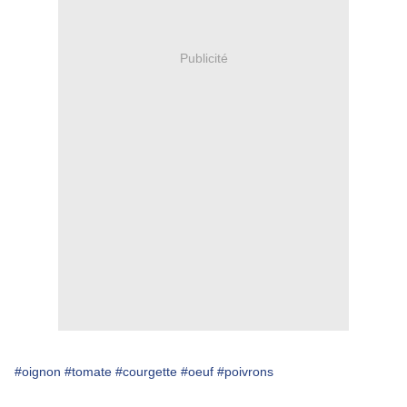
Publicité
#oignon
#tomate
#courgette
#oeuf
#poivrons