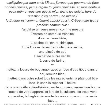
expliquées par mon amie Mina... j'avoue que gourmande (des
bonnes choses) je me régale toujours chez elle, et sans honte je
peux même vous dire que je m'en lèche les doigts, hors de
question d'en perdre une miette !
le Baghrir est communément appelé aussi :
Crêpe mille trous
procédé comme suit :
j'ai utilisé un verre moyen comme mesure
2 verres de semoule très fine,
4 verre d'eau tiède,
1 sachet de levure chimique,
1 c à C rase de levure boulangère sèche,
une pincée de sel,
1 sachet de sucre vanillé,
1 verre de farine,
***
mettez la levure de boulanger avec un peu d'eau tiède dans un
bol, remuez bien,
mettez dans votre robot tous les ingrédients, la pâte doit être
lisse, laissez-la reposer 1 heure,
dans une poêle anti-adhésive, sur feu moyen, versez une bonne
louche de votre appareil et lors de la cuisson, les trous vont
apparaitre, le baghrir nécessite la cuisson que sur une seule
face...