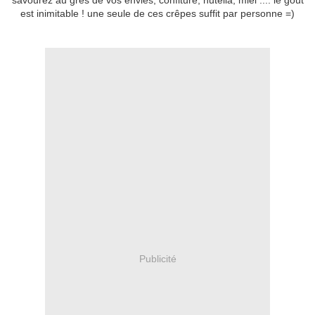
savourez au grès de vos envies, confiture, nutella, miel .... le goût
est inimitable ! une seule de ces crêpes suffit par personne =)
Publicité