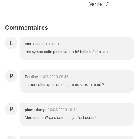
Commentaires
L
lolo
11/08/2010 09:10
très sympa cette petite tartinade! belle idée! bises
P
Pauline
11/08/2010 08:45
...pour celles qui n'en ont jamais sous la main ?
P
plumedange
10/08/2010 19:34
Mon opinion? ça change et ça c'est usper!: