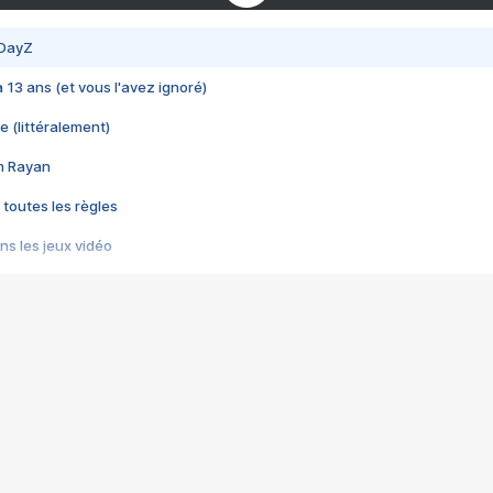
 DayZ
 a 13 ans (et vous l'avez ignoré)
e (littéralement)
im Rayan
 toutes les règles
s les jeux vidéo
us choquant de Rockstar ? - Le scandale BULLY
e plus moche de Steam
du RÊVE tourne au CAUCHEMAR
pendant 8 heures
it… à tort
umiliés par un jeu vidéo