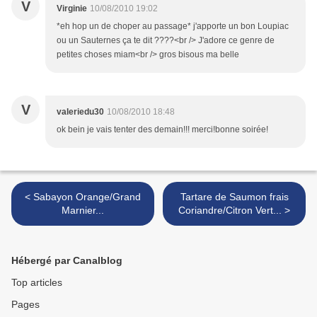
V
Virginie
10/08/2010 19:02
*eh hop un de choper au passage* j'apporte un bon Loupiac
ou un Sauternes ça te dit ????<br /> J'adore ce genre de
petites choses miam<br /> gros bisous ma belle
V
valeriedu30
10/08/2010 18:48
ok bein je vais tenter des demain!!! merci!bonne soirée!
< Sabayon Orange/Grand
Tartare de Saumon frais
Marnier...
Coriandre/Citron Vert... >
Hébergé par Canalblog
Top articles
Pages