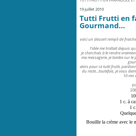
TUTTI FRUTTI EN FARANDOLE E
19 juillet 2010
Tutti Frutti en 
Gourmand...
voici un dessert rempli de frai
l'idée me trottait depuis que
je cherchais à le rendre vraime
ma messagerie, je tombe sur le 
gour
alors pour ce tutti frutti, pardo
du reste...toutefois, je vous d
10 mn d
po
100
10
1 c. à c
1 c
Quelques
Bouillir la crème avec le m