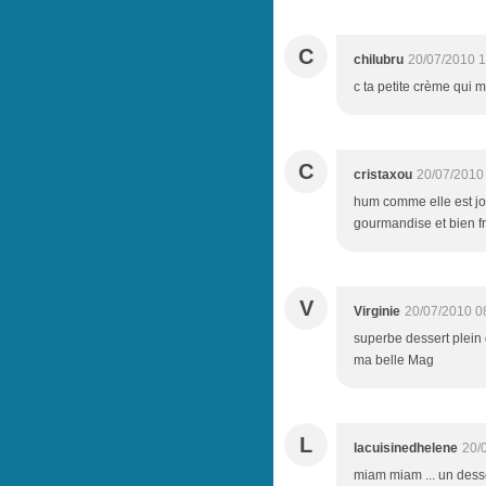
C
chilubru
20/07/2010 1
c ta petite crème qui me
C
cristaxou
20/07/2010
hum comme elle est joli
gourmandise et bien fr
V
Virginie
20/07/2010 0
superbe dessert plein
ma belle Mag
L
lacuisinedhelene
20/
miam miam ... un desser