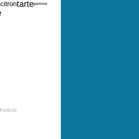
e
tarte
citron
pomme
e
Publicité