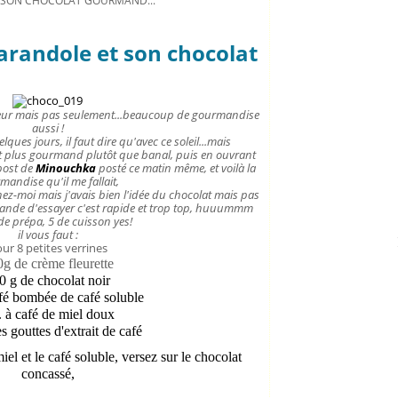
T SON CHOCOLAT GOURMAND...
farandole et son chocolat
cheur mais pas seulement...beaucoup de gourmandise
aussi !
lques jours, il faut dire qu'avec ce soleil...mais
nt plus gourmand plutôt que banal, puis en ouvrant
post de
Minouchka
posté ce matin même, et voilà la
mandise qu'il me fallait,
nnez-moi mais j'avais bien l'idée du chocolat mais pas
emande d'essayer c'est rapide et trop top, huuummm
e prépa, 5 de cuisson yes!
il vous faut :
ur 8 petites verrines
g de crème fleurette
0 g de chocolat noir
afé bombée de café soluble
. à café de miel doux
 gouttes d'extrait de café
iel et le café soluble, versez sur le chocolat
concassé,