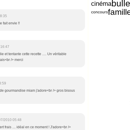
bull
cinéma
famill
concours
8:35
 fait envie !!
 16:47
e et tentante cette recette ..... Un véritable
ais<br /> merci
8:59
 de gourmandise miam j'adore<br /> gros bisous
07/2010 05:48
t frais .... idéal en ce moment ! J'adore<br />