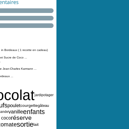
ntaires
 in Bordeaux ( 1 recette en cadeau)
 et Sucre de Coco ...
.
Jean-Charles Karmann ...
ordeaux ...
ocolat
jardipotager
ufs
poulet
courgette
gâteau
enfants
vanille
ande
réserve
e coco
sortie
tomate
lait