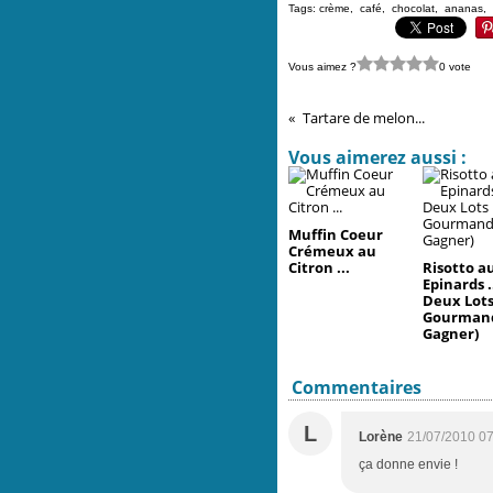
Tags:
crème
,
café
,
chocolat
,
ananas
,
Vous aimez ?
0 vote
Tartare de melon...
Vous aimerez aussi :
Muffin Coeur
Crémeux au
Citron ...
Risotto a
Epinards ..
Deux Lot
Gourmand
Gagner)
Commentaires
L
Lorène
21/07/2010 07
ça donne envie !