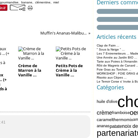
Derniers comme
gourmandise
,
banane
,
clémentine
,
miel
Muffin's Ananas-Malibu...
Articles récents
Clap de Faim ...
" Sous la Neige " ...
Les 7 Entremetteurs ... Made
Une Année au Jardin BIO ...
Tarte aux Poires à l'Amandin
Crème de
Petits Pots de
Rôti de Magrets de Canard ..
Marron à la
Crème à la
Foie Gras au Torchon ...
WORKSHOP : FOIE GRAS de 
ux
Vanille ...
Vanille ...
Risotto aux Cèpes ...
. (+
Le Terroir Corse s' Invite à B
s
Catégories
s à
ch
huile d'olive
oe
crème
framboise
caramel
thermomix
am
:41
patate
noix d
ananas
partenariat