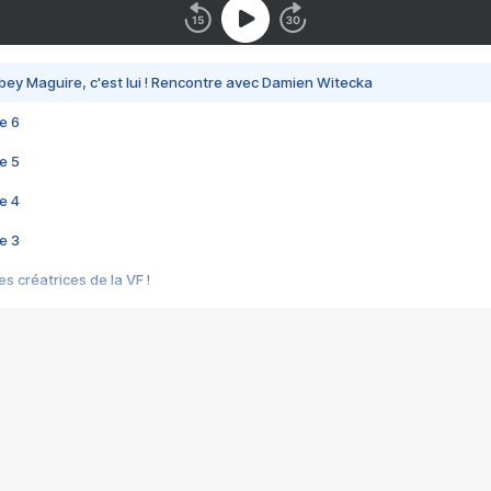
bey Maguire, c'est lui ! Rencontre avec Damien Witecka
e 6
e 5
e 4
e 3
s créatrices de la VF !
e 2
e 1
e Mektoub My Love arrive enfin ! Rencontre avec Shaïn Boumedine et Sal
i : après Toni en famille
elle réalise le bouleversant Dites lui que je l'aime