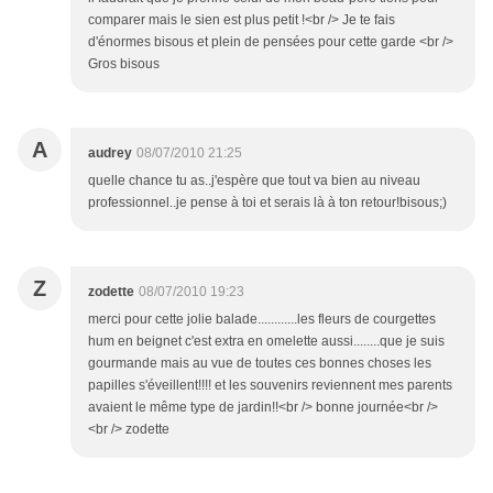
comparer mais le sien est plus petit !<br /> Je te fais
d'énormes bisous et plein de pensées pour cette garde <br />
Gros bisous
A
audrey
08/07/2010 21:25
quelle chance tu as..j'espère que tout va bien au niveau
professionnel..je pense à toi et serais là à ton retour!bisous;)
Z
zodette
08/07/2010 19:23
merci pour cette jolie balade............les fleurs de courgettes
hum en beignet c'est extra en omelette aussi........que je suis
gourmande mais au vue de toutes ces bonnes choses les
papilles s'éveillent!!!! et les souvenirs reviennent mes parents
avaient le même type de jardin!!<br /> bonne journée<br />
<br /> zodette