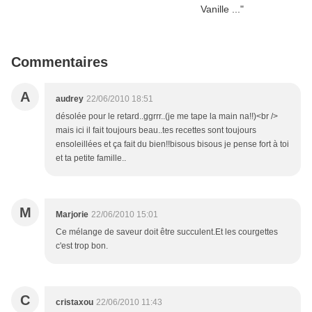
Commentaires
A
audrey
22/06/2010 18:51
désolée pour le retard..ggrrr..(je me tape la main na!!)<br />
mais ici il fait toujours beau..tes recettes sont toujours
ensoleillées et ça fait du bien!!bisous bisous je pense fort à toi
et ta petite famille..
M
Marjorie
22/06/2010 15:01
Ce mélange de saveur doit être succulent.Et les courgettes
c'est trop bon.
C
cristaxou
22/06/2010 11:43