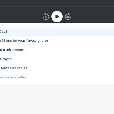
 DayZ
 a 13 ans (et vous l'avez ignoré)
e (littéralement)
im Rayan
 toutes les règles
s les jeux vidéo
us choquant de Rockstar ? - Le scandale BULLY
e plus moche de Steam
du RÊVE tourne au CAUCHEMAR
pendant 8 heures