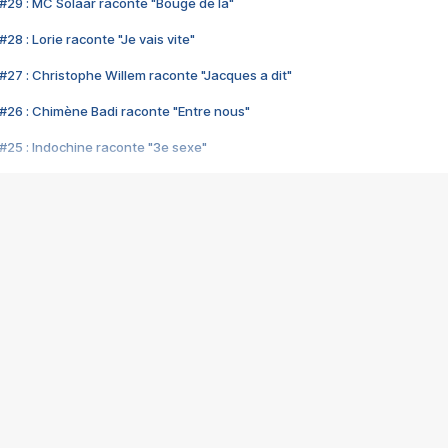
#29 : MC Solaar raconte "Bouge de là"
28 : Lorie raconte "Je vais vite"
#27 : Christophe Willem raconte "Jacques a dit"
#26 : Chimène Badi raconte "Entre nous"
#25 : Indochine raconte "3e sexe"
#24 : Zaho raconte "C'est chelou"
#23 : Patrick Bruel raconte "Au café des délices"
#22 : Kyo raconte "Le chemin"
#21 : Nolwenn Leroy raconte "Cassé"
#20 : Patrick Hernandez raconte "Born to be alive"
#19 : Lorie raconte "Près de moi"
#18 : Michael Jones raconte "A nos actes manqués" (avec Jean-Jacque
#17 : Khaled raconte "Aïcha"