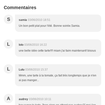
Commentaires
S
samia
03/06/2010 18:51
Un bon petit plat pour l'été. Bonne soirée.Samia.
L
lolo
03/06/2010 16:22
une belle idée cette tarte!!!! miam j'ai faim maintenant! bisous
L
Lulu
03/06/2010 15:37
Mmm, une tarte à la tomate, ça fait très longtemps que je n'en
ai pas manger...
A
audrey
03/06/2010 10:11