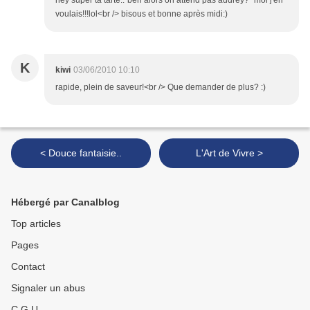
hey super ta tarte.."ben alors on attend pas audrey?" moi j'en
voulais!!!lol<br /> bisous et bonne après midi:)
K
kiwi
03/06/2010 10:10
rapide, plein de saveur!<br /> Que demander de plus? :)
< Douce fantaisie..
L'Art de Vivre >
Hébergé par Canalblog
Top articles
Pages
Contact
Signaler un abus
C.G.U.