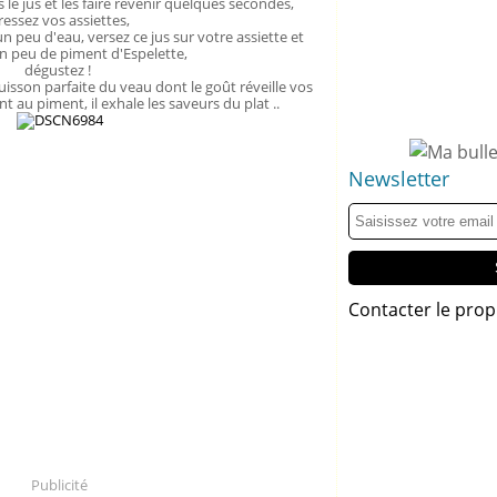
le jus et les faire revenir quelques secondes,
ressez vos assiettes,
n peu d'eau, versez ce jus sur votre assiette et
n peu de piment d'Espelette,
dégustez !
uisson parfaite du veau dont le goût réveille vos
nt au piment, il exhale les saveurs du plat ..
Newsletter
Contacter le prop
Publicité