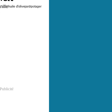
nille
huile d'olive
jardipotager
e
Publicité