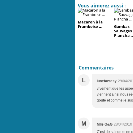
Vous aimerez aussi :
Macaron à la
Framboise ...
Gambas
Sauvages 
Plancha ..
Commentaires
L
lunefantasy
29/04/20
vivement que les asper
viennent ainsi nous ré
gouté et comme je suis
M
Mlle G&G
28/04/2010
C'est de saison et en 