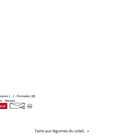
aires [
…
]
- Permalien [
#
]
ge
,
Maman
Tarte aux légumes du soleil..