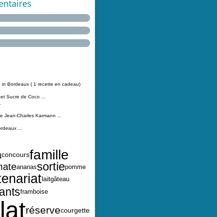
ntaires
 in Bordeaux ( 1 recette en cadeau)
 et Sucre de Coco ...
.
Jean-Charles Karmann ...
ordeaux ...
famille
a
concours
sortie
mate
ananas
pomme
tenariat
lait
gâteau
ants
framboise
lat
réserve
courgette