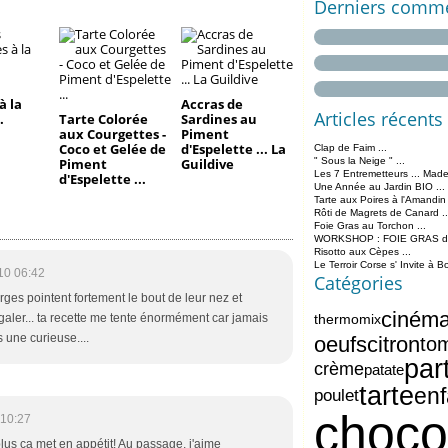
Derniers comme
à la
Accras de
Articles récents
.
Tarte Colorée
Sardines au
aux Courgettes -
Piment
Coco et Gelée de
d'Espelette ... La
Clap de Faim ...
Piment
Guildive
" Sous la Neige " ...
Les 7 Entremetteurs ... Made
d'Espelette ...
Une Année au Jardin BIO ...
Tarte aux Poires à l'Amandin
Rôti de Magrets de Canard ..
Foie Gras au Torchon ...
WORKSHOP : FOIE GRAS de 
Risotto aux Cèpes ...
Le Terroir Corse s' Invite à B
10 06:42
Catégories
ges pointent fortement le bout de leur nez et
ciném
thermomix
galer... ta recette me tente énormément car jamais
 une curieuse....
oeufs
citron
to
par
crème
patate
tarte
enf
poulet
choco
 10:27
plus ça met en appétit! Au passage, j'aime