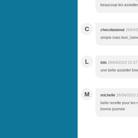
beaucoup tes assiettes
C
chocolatatout
26/04/
simple mais bon, j'ai
L
lolo
26/04/2010 15:37
une belle assiette! bis
M
michelle
26/04/2010 
belle recette pour les
bonne journée