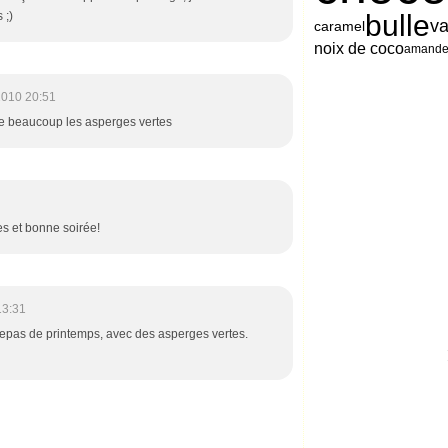
 ;)
bulle
va
caramel
noix de coco
amand
2010 20:51
me beaucoup les asperges vertes
es et bonne soirée!
13:31
 repas de printemps, avec des asperges vertes.