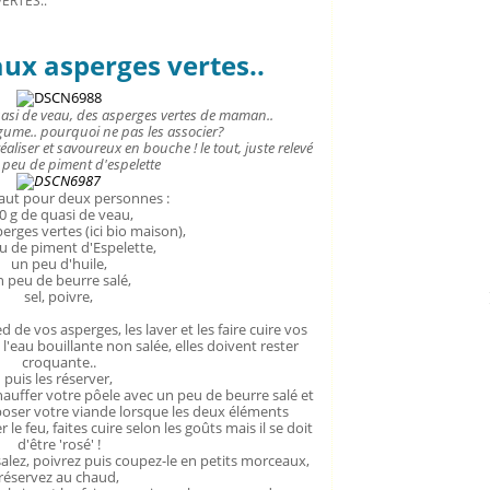
ERTES..
ux asperges vertes..
si de veau, des asperges vertes de maman..
gume.. pourquoi ne pas les associer?
éaliser et savoureux en bouche ! le tout, juste relevé
 peu de piment d'espelette
 faut pour deux personnes :
0 g de quasi de veau,
erges vertes (ici bio maison),
u de piment d'Espelette,
un peu d'huile,
 peu de beurre salé,
sel, poivre,
d de vos asperges, les laver et les faire cuire vos
'eau bouillante non salée, elles doivent rester
croquante..
puis les réserver,
 chauffer votre pôele avec un peu de beurre salé et
poser votre viande lorsque les deux éléments
er le feu, faites cuire selon les goûts mais il se doit
d'être 'rosé' !
salez, poivrez puis coupez-le en petits morceaux,
réservez au chaud,