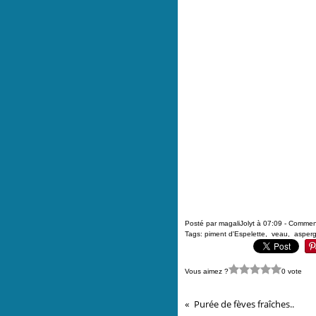
Posté par magaliJolyt à 07:09 -
Comment
Tags:
piment d'Espelette
,
veau
,
asper
Vous aimez ?
0 vote
Purée de fèves fraîches..