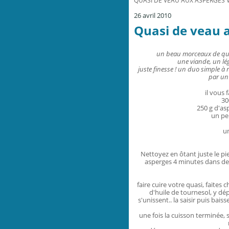
QUASI DE VEAU AUX ASPERGES V
26 avril 2010
Quasi de veau a
un beau morceaux de qua
une viande, un lé
juste finesse ! un duo simple à r
par un
il vous
30
250 g d'asp
un pe
un
Nettoyez en ôtant juste le pie
asperges 4 minutes dans de l
faire cuire votre quasi, faites
d'huile de tournesol, y dé
s'unissent.. la saisir puis baiss
une fois la cuisson terminée, 