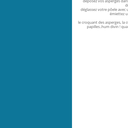
déposez vos asperges dans 
d
déglassez votre pôele avec u
émiettez u
le croquant des asperges, la c
papilles..hum divin ! qua