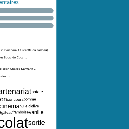
ntaires
 in Bordeaux ( 1 recette en cadeau)
 et Sucre de Coco ...
.
Jean-Charles Karmann ...
ordeaux ...
artenariat
patate
ron
concours
pomme
cinéma
huile d'olive
e
vanille
framboise
gâteau
colat
sortie