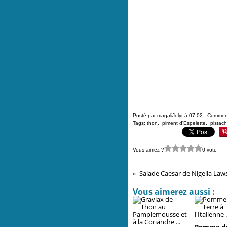
Posté par magaliJolyt à 07:02 -
Comment
Tags:
thon
,
piment d'Espelette
,
pistac
Vous aimez ?
0 vote
Salade Caesar de Nigella Law
Vous aimerez aussi :