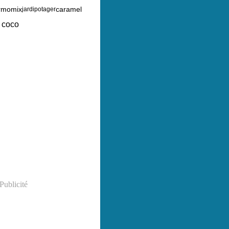
rmomix
caramel
jardipotager
 coco
Publicité