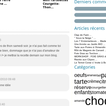
 Terre
Mini Tartelettes
Derniers comme
ne ...
Courgette-
Thon...
Articles récents
Clap de Faim ...
" Sous la Neige " ...
6
Les 7 Entremetteurs ... Made
Une Année au Jardin BIO ...
ettes de thon samedi soir. je n'ai pas fait comme toi
Tarte aux Poires à l'Amandin
nte bien, dommage que je n'ai pas d'amateur de
Rôti de Magrets de Canard ..
Foie Gras au Torchon ...
 /> je mettrai la recette demain sur mon blog.
WORKSHOP : FOIE GRAS de 
Risotto aux Cèpes ...
Le Terroir Corse s' Invite à B
Catégories
p
oeufs
lait
ananas
/2010 09:48
tarte
cit
crème
onne idée
réserve
courgette
enfants
tomat
cho
amande
6:40