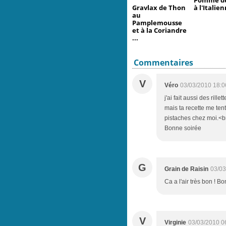
Pomme de
Gravlax de Thon
à l'Italien
au
Pamplemousse
et à la Coriandre
...
Commentaires
V
Véro
03/03/2010 18:0
j'ai fait aussi des rill
mais ta recette me te
pistaches chez moi.<br
Bonne soirée
G
Grain de Raisin
03/03
Ca a l'air très bon ! B
V
Virginie
03/03/2010 0