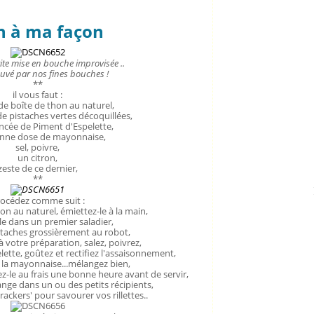
on à ma façon
tite mise en bouche improvisée ..
uvé par nos fines bouches !
**
il vous faut :
e boîte de thon au naturel,
e pistaches vertes décoquillées,
ncée de Piment d'Espelette,
nne dose de mayonnaise,
sel, poivre,
un citron,
zeste de ce dernier,
**
océdez comme suit :
on au naturel, émiettez-le à la main,
le dans un premier saladier,
staches grossièrement au robot,
 à votre préparation, salez, poivrez,
lette, goûtez et rectifiez l'assaisonnement,
 la mayonnaise...mélangez bien,
sez-le au frais une bonne heure avant de servir,
ange dans un ou des petits récipients,
rackers' pour savourer vos rillettes..