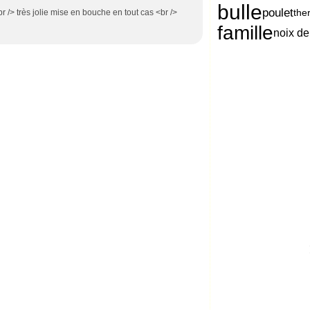
bulle
poulet
the
r /> très jolie mise en bouche en tout cas <br />
famille
noix de