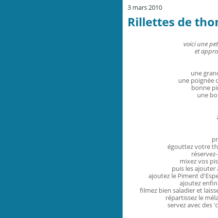
3 mars 2010
Rillettes de th
voici une pe
et appro
une grand
une poignée d
bonne pi
une bo
pr
égouttez votre th
réservez-
mixez vos pi
puis les ajouter
ajoutez le Piment d'Espe
ajoutez enfin
filmez bien saladier et lais
répartissez le mél
servez avec des 'c