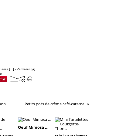
aires [
…
]
- Permalien [
#
]
he
son..
Petits pots de crème café-caramel
Oeuf Mimosa ...