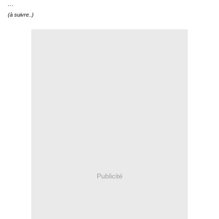
...
(à suivre..)
Publicité