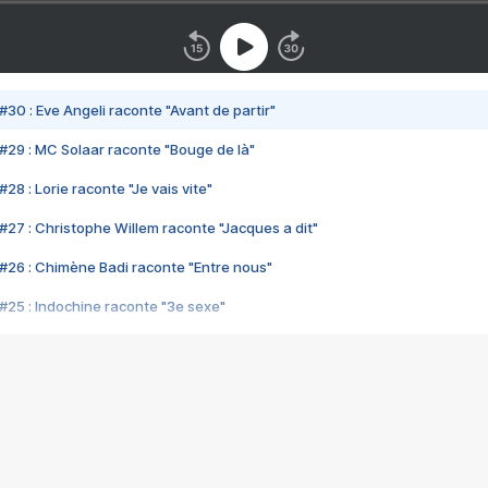
#30 : Eve Angeli raconte "Avant de partir"
#29 : MC Solaar raconte "Bouge de là"
28 : Lorie raconte "Je vais vite"
#27 : Christophe Willem raconte "Jacques a dit"
#26 : Chimène Badi raconte "Entre nous"
#25 : Indochine raconte "3e sexe"
#24 : Zaho raconte "C'est chelou"
#23 : Patrick Bruel raconte "Au café des délices"
#22 : Kyo raconte "Le chemin"
#21 : Nolwenn Leroy raconte "Cassé"