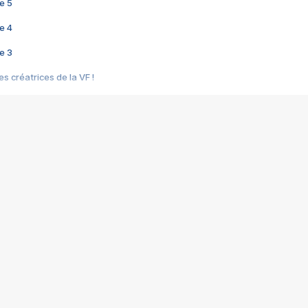
e 5
e 4
e 3
s créatrices de la VF !
e 2
e 1
e Mektoub My Love arrive enfin ! Rencontre avec Shaïn Boumedine et Sal
i : après Toni en famille
elle réalise le bouleversant Dites lui que je l'aime
ais ! Rencontre autour de Vie privée de Rebecca Zlotowski
 de Marguerite, Grave... Rencontre avec Ella Rumpf
 Les Rêveurs, un film intime sur la santé mentale
a avec un film sur le mouvement des Gilets jaunes