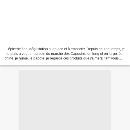
... épicerie fine, dégustation sur place et à emporter. Depuis peu de temps, je
me plais à voguer au sein du marché des Capucins, en long et en large. Je
chine, je hume, je papote, je regarde ces produits que j'aimerai tant vous
convier à côtoyer ! J'ai...