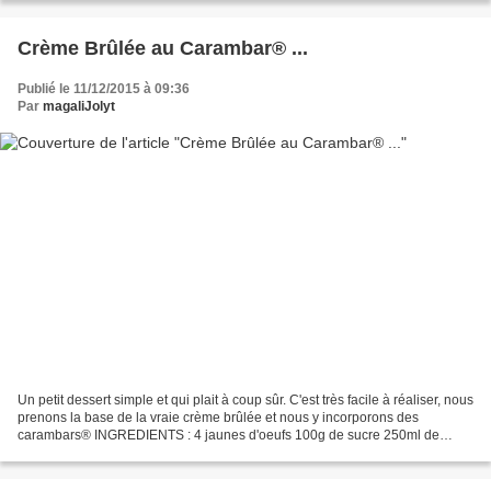
Crème Brûlée au Carambar® ...
Publié le 11/12/2015 à 09:36
Par
magaliJolyt
Un petit dessert simple et qui plait à coup sûr. C'est très facile à réaliser, nous
prenons la base de la vraie crème brûlée et nous y incorporons des
carambars® INGREDIENTS : 4 jaunes d'oeufs 100g de sucre 250ml de
crème liquide (30%) 250ml de lait froid...