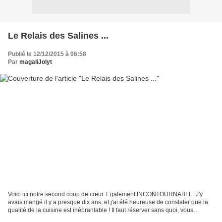
Le Relais des Salines ...
Publié le 12/12/2015 à 06:58
Par
magaliJolyt
Voici ici notre second coup de cœur. Egalement INCONTOURNABLE. J'y
avais mangé il y a presque dix ans, et j'ai été heureuse de constater que la
qualité de la cuisine est inébranlable ! Il faut réserver sans quoi, vous
n'aurez pas de place, c'est une cabane,...