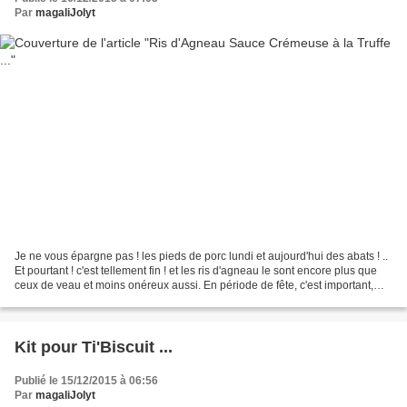
Par
magaliJolyt
Je ne vous épargne pas ! les pieds de porc lundi et aujourd'hui des abats ! ..
Et pourtant ! c'est tellement fin ! et les ris d'agneau le sont encore plus que
ceux de veau et moins onéreux aussi. En période de fête, c'est important,
tout le monde n'a...
Kit pour Ti'Biscuit ...
Publié le 15/12/2015 à 06:56
Par
magaliJolyt