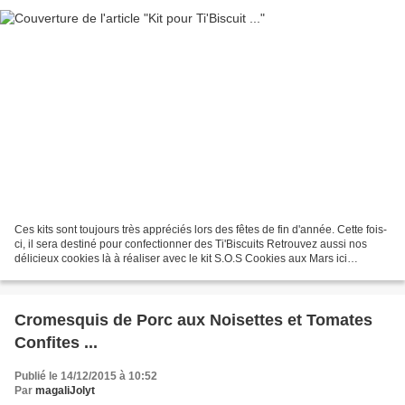
Ces kits sont toujours très appréciés lors des fêtes de fin d'année. Cette fois-
ci, il sera destiné pour confectionner des Ti'Biscuits Retrouvez aussi nos
délicieux cookies là à réaliser avec le kit S.O.S Cookies aux Mars ici
INGREDIENTS : un bocal original...
Cromesquis de Porc aux Noisettes et Tomates
Confites ...
Publié le 14/12/2015 à 10:52
Par
magaliJolyt