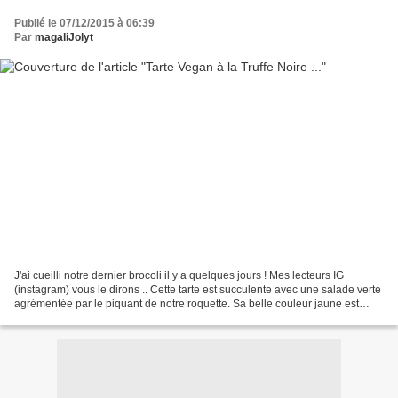
Publié le 07/12/2015 à 06:39
Par
magaliJolyt
J'ai cueilli notre dernier brocoli il y a quelques jours ! Mes lecteurs IG
(instagram) vous le dirons .. Cette tarte est succulente avec une salade verte
agrémentée par le piquant de notre roquette. Sa belle couleur jaune est
uniquement due à nos oeufs...