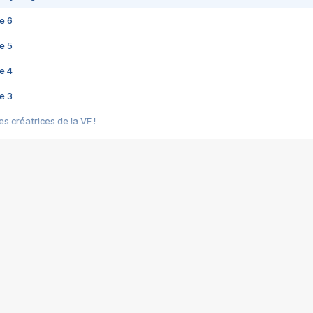
e 6
e 5
e 4
e 3
s créatrices de la VF !
e 2
e 1
e Mektoub My Love arrive enfin ! Rencontre avec Shaïn Boumedine et Sal
i : après Toni en famille
elle réalise le bouleversant Dites lui que je l'aime
ais ! Rencontre autour de Vie privée de Rebecca Zlotowski
 de Marguerite, Grave... Rencontre avec Ella Rumpf