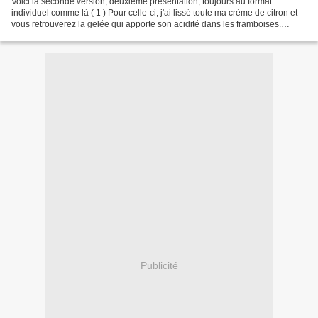
Voici la seconde version, deuxième présentation, toujours au format
individuel comme là ( 1 ) Pour celle-ci, j'ai lissé toute ma crème de citron et
vous retrouverez la gelée qui apporte son acidité dans les framboises.
INGREDIENTS : La pâte sucrée : 15g...
Publicité