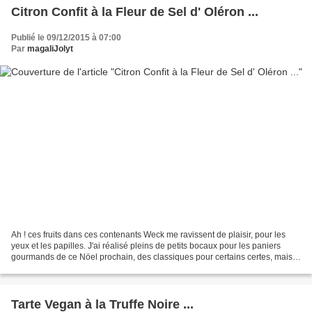
Citron Confit à la Fleur de Sel d' Oléron ...
Publié le 09/12/2015 à 07:00
Par
magaliJolyt
Ah ! ces fruits dans ces contenants Weck me ravissent de plaisir, pour les
yeux et les papilles. J'ai réalisé pleins de petits bocaux pour les paniers
gourmands de ce Nöel prochain, des classiques pour certains certes, mais
ils sont toujours du plus bel...
Tarte Vegan à la Truffe Noire ...