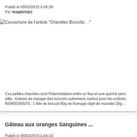
Publié le 09/03/2015 à 06:36
Par
magaliJolyt
Ces petites chenilles sont l'intermédiaire entre un flan et une quiche sans
pâte.. histoire de manger des brocolis autrement, surtout pour les enfants.
INGREDIENTS : 1 tête de brocoli 80g de fromage râpé de munster 20g
d'oignons frits (rayon asiatique)...
Gâteau aux oranges Sanguines ...
Publié le 06/03/2015 à 06:10