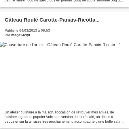
beurre ramolli 60g de speculoos en poudre 100g de sucre semoule 50g de
rapadura 250g de farine 1 càC de levure...
Gâteau Roulé Carotte-Panais-Ricotta...
Publié le 04/03/2013 à 06:53
Par
magaliJolyt
Un atelier culinaire à la maison, l'occasion de retrouver mes amies, de
cuisiner, rigoler et papoter Voici une version de roulé salé, un délice à
déguster sur la terrasse très prochainement, accompagné d'une belle salade
de jeunes pousses.. La panais...