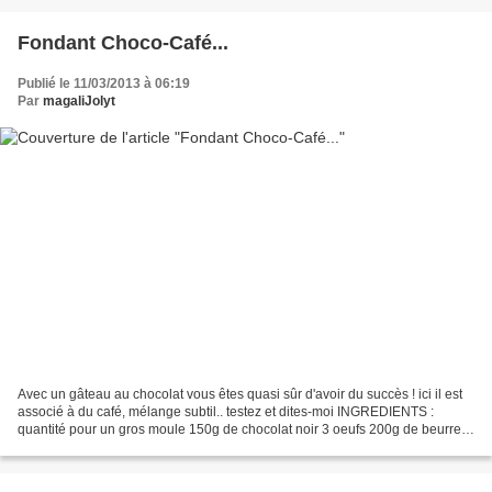
Fondant Choco-Café...
Publié le 11/03/2013 à 06:19
Par
magaliJolyt
Avec un gâteau au chocolat vous êtes quasi sûr d'avoir du succès ! ici il est
associé à du café, mélange subtil.. testez et dites-moi INGREDIENTS :
quantité pour un gros moule 150g de chocolat noir 3 oeufs 200g de beurre
150ml de crème fraîche 270g de...