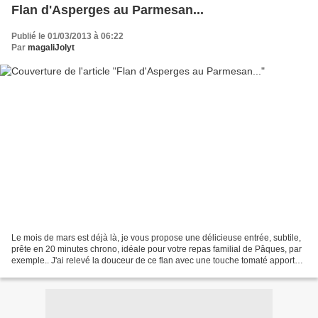
Flan d'Asperges au Parmesan...
Publié le 01/03/2013 à 06:22
Par
magaliJolyt
Le mois de mars est déjà là, je vous propose une délicieuse entrée, subtile,
prête en 20 minutes chrono, idéale pour votre repas familial de Pâques, par
exemple.. J'ai relevé la douceur de ce flan avec une touche tomaté apporté
par le pot culinair'ketchup...