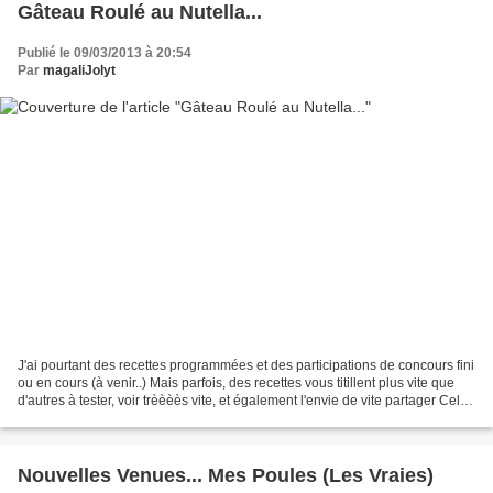
Gâteau Roulé au Nutella...
Publié le 09/03/2013 à 20:54
Par
magaliJolyt
J'ai pourtant des recettes programmées et des participations de concours fini
ou en cours (à venir..) Mais parfois, des recettes vous titillent plus vite que
d'autres à tester, voir trèèèès vite, et également l'envie de vite partager Celle-
ci notamment...
Nouvelles Venues... Mes Poules (Les Vraies)